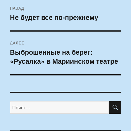
Навигация
НАЗАД
по
Не будет все по-прежнему
Предыдущая
запись:
записям
ДАЛЕЕ
Выброшенные на берег:
Следующая
«Русалка» в Мариинском театре
запись:
ПО
Искать: