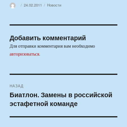
Автор
Опубликовано
Рубрики
24.02.2011
Новости
Добавить комментарий
Для отправки комментария вам необходимо
авторизоваться
.
Навигация
НАЗАД
по
Биатлон. Замены в российской
Предыдущая
эстафетной команде
запись:
записям