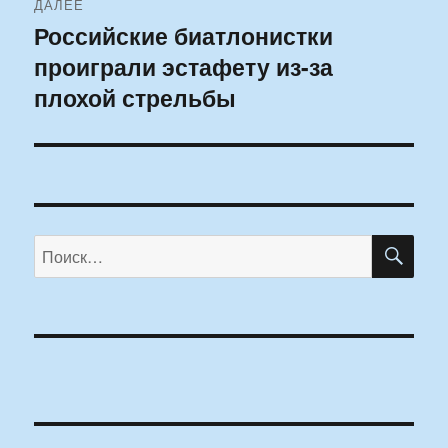
ДАЛЕЕ
Российские биатлонистки
Следующая
проиграли эстафету из-за
запись:
плохой стрельбы
ПО
Искать: