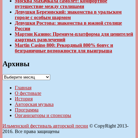
Москва Махачкала самолет: комфортное
путешествие между столицами
Девушки Березовский: знакомства в уральском
городе с особым шармом
Девушки Ростова: знакомства в южной столице
России
Мартин Казино: Премиум-платформа для ценителей
азартных развлечений
Martin Casino 800: Рекордный 800% бонус и
безграничные возможности для выигрыша
Архивы
Архивы
Главная
О фестивале
История
Авторская музыка
Программа
Организаторы и спонсоры
Ильменский фестиваль авторской песни
© CopyRight 2013-
2016. Все права защищены