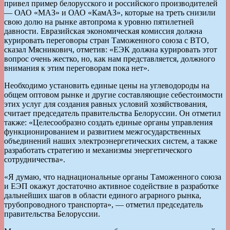
привел пример белорусского и российского производителей
— ОАО «МАЗ» и ОАО «КамАЗ», которые на треть снизили
свою долю на рынке автопрома к уровню пятилетней
давности. Евразийская экономическая комиссия должна
курировать переговоры стран Таможенного союза с ВТО,
сказал Мясникович, отметив: «ЕЭК должна курировать этот
вопрос очень жестко, но, как нам представляется, должного
внимания к этим переговорам пока нет».
Необходимо установить единые цены на углеводороды на
общем оптовом рынке и другие составляющие себестоимости
этих услуг для создания равных условий хозяйствования,
считает председатель правительства Белоруссии. Он отметил
также: «Целесообразно создать единые органы управления
функционированием и развитием межгосударственных
объединений наших электроэнергетических систем, а также
разработать стратегию и механизмы энергетического
сотрудничества».
«Я думаю, что наднациональные органы Таможенного союза
и ЕЭП окажут достаточно активное содействие в разработке
дальнейших шагов в области единого аграрного рынка,
трубопроводного транспорта», — отметил председатель
правительства Белоруссии.