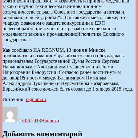
Мясникович предложил «разработать и принять модельный
закон о научно-техническом и инновационном
сотрудничестве сначала Союзного государства, а потом и,
возможно, нашей „тройки“». Он также отметил также, что
«наряду с законом о защите конкуренции в ЕЭП
целесообразно приступить и к разработке еще одного
модельного закона о промышленной политике Союзного
государства».
Как сообщало ИА REGNUM, 13 июня в Минске
проблематика создания Евразийского союза обсуждалась
председателем Государственной Думы России Сергеем
Нарышкиным с Александром Лукашенко и членами
Нацсборания Белоруссии. Согласно ранее достигнутым
договор1ённостям между Владимиром Путиным,
Александром Лукашенко и Нурсултаном Назарбаевым,
Евразийский союз должен быть создан до 1 января 2015 года.
Источник:
regnum.ru
Автор
Опубликовано
Рубрики
13.06.2013
Новости
Добавить комментарий