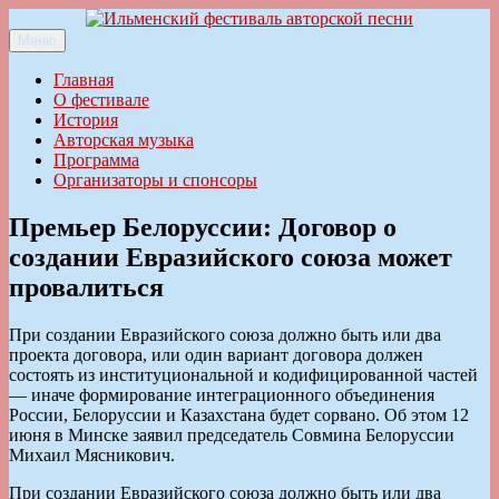
Перейти
к
Меню
Ильменский фестиваль авторской песни
содержимому
Главная
О фестивале
История
Авторская музыка
Программа
Организаторы и спонсоры
Премьер Белоруссии: Договор о
создании Евразийского союза может
провалиться
При создании Евразийского союза должно быть или два
проекта договора, или один вариант договора должен
состоять из институциональной и кодифицированной частей
— иначе формирование интеграционного объединения
России, Белоруссии и Казахстана будет сорвано. Об этом 12
июня в Минске заявил председатель Совмина Белоруссии
Михаил Мясникович.
При создании Евразийского союза должно быть или два