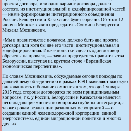
проекта договора, или один вариант договора должен
состоять из институциональной и кодифицированной частей
— иначе формирование интеграционного объединения
России, Белоруссии и Казахстана будет сорвано. Об этом 12
июня в Минске заявил председатель Совмина Белоруссии
Михаил Мясникович.
«Мы в правительстве полагаем, должно быть два проекта
договора или хотя бы две его части: институциональная и
кодифицированная. Иначе попытки сделать один договор
обречены на провал», — заявил председатель правительства
Белоруссии, выступая на круглом столе «Евразийская
экономическая перспектива».
По словам Мясниковича, обсуждаемые сегодня подходы по
дальнейшему объединению в рамках ЕЭП выявляют высокую
рискованность и большие сомнения в том, что до 1 января
2015 года стороны договорятся по всем принципиальным
вопросам, т.к. у России, Белоруссии и Казахстана имеются
несовпадающие мнения по вопросам глубины интеграции, а
также срокам реализации различных мероприятий — о
создании единой железнодорожной корпорации, единой
энергосистемы, единой миграционной политики и многих
других.