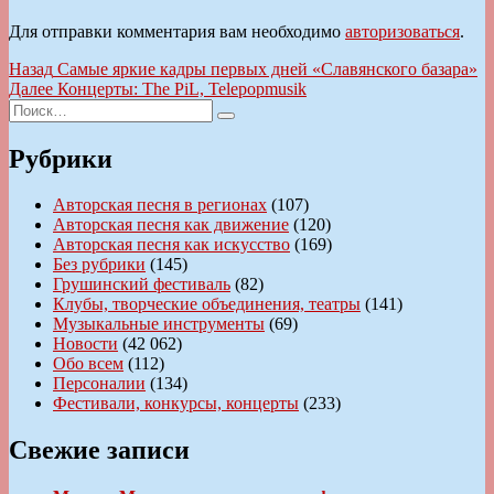
Для отправки комментария вам необходимо
авторизоваться
.
Навигация
Предыдущая
Назад
Самые яркие кадры первых дней «Славянского базара»
запись:
Следующая
Далее
Концерты: The PiL, Telepopmusik
по
Искать:
запись:
Поиск
записям
Рубрики
Авторская песня в регионах
(107)
Авторская песня как движение
(120)
Авторская песня как искусство
(169)
Без рубрики
(145)
Грушинский фестиваль
(82)
Клубы, творческие объединения, театры
(141)
Музыкальные инструменты
(69)
Новости
(42 062)
Обо всем
(112)
Персоналии
(134)
Фестивали, конкурсы, концерты
(233)
Свежие записи