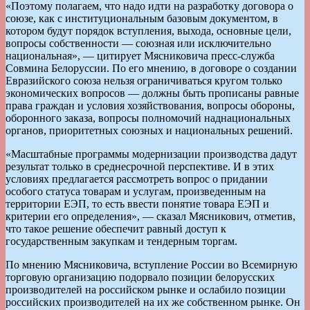
«Поэтому полагаем, что надо идти на разработку договора о
союзе, как с институциональным базовым документом, в
котором будут порядок вступления, выхода, основные цели,
вопросы собственности — союзная или исключительно
национальная», — цитирует Мясниковича пресс-служба
Совмина Белоруссии. По его мнению, в договоре о создании
Евразийского союза нельзя ограничиваться кругом только
экономических вопросов — должны быть прописаны равные
права граждан и условия хозяйствования, вопросы обороны,
оборонного заказа, вопросы полномочий наднациональных
органов, приоритетных союзных и национальных решений.
«Масштабные программы модернизации производства дадут
результат только в среднесрочной перспективе. И в этих
условиях предлагается рассмотреть вопрос о придании
особого статуса товарам и услугам, произведенным на
территории ЕЭП, то есть ввести понятие товара ЕЭП и
критерии его определения», — сказал Мясникович, отметив,
что такое решение обеспечит равный доступ к
государственным закупкам и тендерным торгам.
По мнению Мясниковича, вступление России во Всемирную
торговую организацию подорвало позиции белорусских
производителей на российском рынке и ослабило позиции
российских производителей на их же собственном рынке. Он