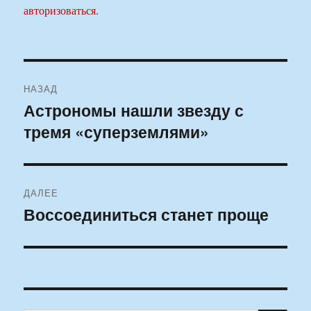
авторизоваться
.
Навигация
НАЗАД
по
Астрономы нашли звезду с
Предыдущая
тремя «суперземлями»
запись:
записям
ДАЛЕЕ
Воссоединиться станет проще
Следующая
запись: