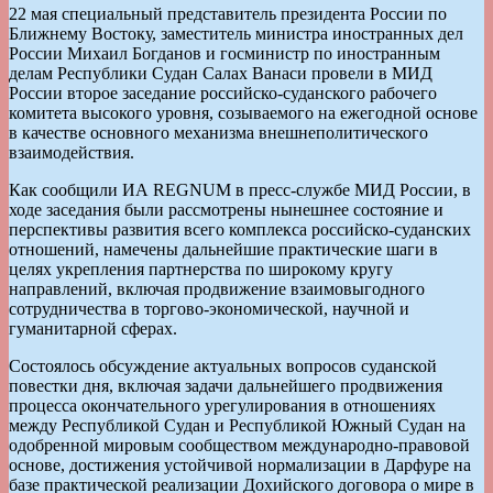
22 мая специальный представитель президента России по
Ближнему Востоку, заместитель министра иностранных дел
России Михаил Богданов и госминистр по иностранным
делам Республики Судан Салах Ванаси провели в МИД
России второе заседание российско-суданского рабочего
комитета высокого уровня, созываемого на ежегодной основе
в качестве основного механизма внешнеполитического
взаимодействия.
Как сообщили ИА REGNUM в пресс-службе МИД России, в
ходе заседания были рассмотрены нынешнее состояние и
перспективы развития всего комплекса российско-суданских
отношений, намечены дальнейшие практические шаги в
целях укрепления партнерства по широкому кругу
направлений, включая продвижение взаимовыгодного
сотрудничества в торгово-экономической, научной и
гуманитарной сферах.
Состоялось обсуждение актуальных вопросов суданской
повестки дня, включая задачи дальнейшего продвижения
процесса окончательного урегулирования в отношениях
между Республикой Судан и Республикой Южный Судан на
одобренной мировым сообществом международно-правовой
основе, достижения устойчивой нормализации в Дарфуре на
базе практической реализации Дохийского договора о мире в