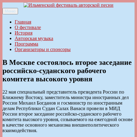
Перейти
к
Меню
Ильменский фестиваль авторской песни
содержимому
Главная
О фестивале
История
Авторская музыка
Программа
Организаторы и спонсоры
В Москве состоялось второе заседание
российско-суданского рабочего
комитета высокого уровня
22 мая специальный представитель президента России по
Ближнему Востоку, заместитель министра иностранных дел
России Михаил Богданов и госминистр по иностранным
делам Республики Судан Салах Ванаси провели в МИД
России второе заседание российско-суданского рабочего
комитета высокого уровня, созываемого на ежегодной основе
в качестве основного механизма внешнеполитического
взаимодействия.