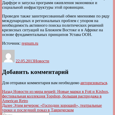
Дарфуре и запуска программ оживления экономики и
социальной инфраструктуры этой провинции.
Проведен также заинтересованный обмен мнениями по ряду
международных и региональных проблем с упором на
необходимость активного поиска политических решений
кризисных ситуаций на Ближнем Востоке и в Африке на
основе фундаментальных принципов Устава ООН.
Источник:
regnum.ru
Автор
Опубликовано
Рубрики
22.05.2013
Новости
Добавить комментарий
Для отправки комментария вам необходимо
авторизоваться
.
Навигация
Предыдущая
Назад
Новости из мира вещей: Новые марки в Fott и Kixbox,
запись:
фестивальная коллекция Topshop, большая распродажа в
по
American Retro
записям
Следующая
Далее
Этим вечером: «Господин хороший», театральные
запись:
уроки и последний показ в Таврическом
Искать: