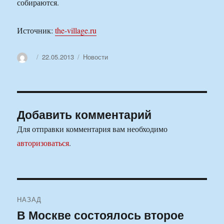
собираются.
Источник:
the-village.ru
Автор
Опубликовано
Рубрики
22.05.2013
Новости
Добавить комментарий
Для отправки комментария вам необходимо
авторизоваться
.
Навигация
НАЗАД
по
В Москве состоялось второе
Предыдущая