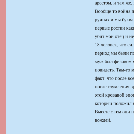
арестом, и там же,
Вообще-то война п
руинах и мы буква
первые ростки как
убит мой отец и не
18 человек, что с
период мы были по
муж был физиком-я
повидать. Там-то 
факт, что после вс
после глумления в
этой кровавой эпоп
который положил в
Вместе с тем они 
вождей.