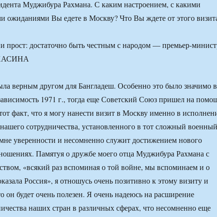
зидента Муджибура Рахмана. С каким настроением, с какими
ми ожиданиями Вы едете в Москву? Что Вы ждете от этого визит
ыла верным другом для Бангладеш. Особенно это было значимо 
зависимость 1971 г., тогда еще Советский Союз пришел на помо
тот факт, что я могу нанести визит в Москву именно в исполнен
нашего сотрудничества, установленного в тот сложный военны
 мне уверенности и несомненно служит достижением нового
ношениях. Памятуя о дружбе моего отца Муджибура Рахмана с
ством, «всякий раз вспоминая о той войне, мы вспоминаем и о
казала Россия», я отношусь очень позитивно к этому визиту и
то он будет очень полезен. Я очень надеюсь на расширение
ичества наших стран в различных сферах, что несомненно еще