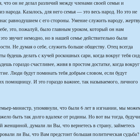
я, что он не делал различий между членами своей семьи и
 народа. Казалось, для него семья — это весь народ. Но это не
 нас равнодушием с его стороны. Умение служить народу, жертв
себе, это, пожалуй, было главным уроком, который он нам
 это звучит немодно, но в нашей семье действительно были
ости. Не думая о себе, служить больше обществу. Отец всегда
ты будешь делать с кучей роскошных сари, когда вокруг тебя сид
дешь гораздо счастливее, живя в простом достатке, когда вокруг
угие. Люди будут поминать тебя добрым словом, если будут
 их помощницу. И это гораздо важнее, так называемого, личного
мьер-министр, упомянули, что были 6 лет в изгнании, мы може
яжело быть так долго вдалеке от родины. Но вот вы тогда, будучи
й женщиной, думали ли Вы, что вернетесь в страну, займетесь
овали ли Вы, что Вам предстоит большая политическая судьба?