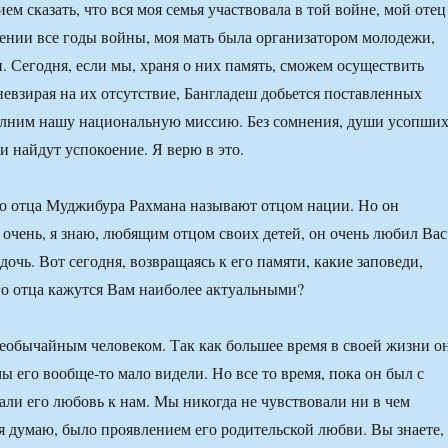
ем сказать, что вся моя семья участвовала в той войне, мой отец
ении все годы войны, моя мать была организатором молодежи,
и. Сегодня, если мы, храня о них память, сможем осуществить
невзирая на их отсутствие, Бангладеш добьется поставленных
полним нашу национальную миссию. Без сомнения, души усопши
и найдут успокоение. Я верю в это.
о отца Муджибура Рахмана называют отцом нации. Но он
очень, я знаю, любящим отцом своих детей, он очень любил Вас
очь. Вот сегодня, возвращаясь к его памяти, какие заповеди,
о отца кажутся Вам наиболее актуальными?
обычайным человеком. Так как большее время в своей жизни о
ы его вообще-то мало видели. Но все то время, пока он был с
али его любовь к нам. Мы никогда не чувствовали ни в чем
 я думаю, было проявлением его родительской любви. Вы знаете,