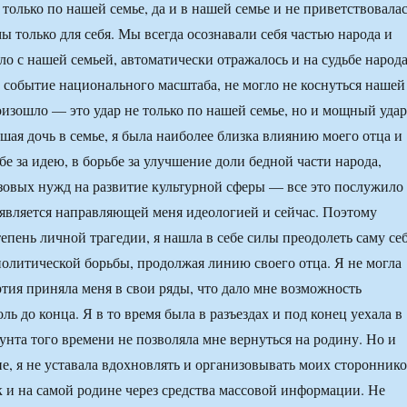
 только по нашей семье, да и в нашей семье и не приветствовала
мы только для себя. Мы всегда осознавали себя частью народа и
ло с нашей семьей, автоматически отражалось и на судьбе народа
е событие национального масштаба, не могло не коснуться нашей
роизошло — это удар не только по нашей семье, но и мощный удар
шая дочь в семье, я была наиболее близка влиянию моего отца и
ьбе за идею, в борьбе за улучшение доли бедной части народа,
зовых нужд на развитие культурной сферы — все это послужило
 является направляющей меня идеологией и сейчас. Поэтому
епень личной трагедии, я нашла в себе силы преодолеть саму се
политической борьбы, продолжая линию своего отца. Я не могла
ртия приняла меня в свои ряды, что дало мне возможность
ь до конца. Я в то время была в разъездах и под конец уехала в
унта того времени не позволяла мне вернуться на родину. Но и
е, я не уставала вдохновлять и организовывать моих сторонник
ак и на самой родине через средства массовой информации. Не