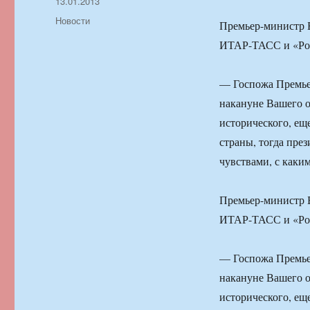
Автор
Опубликовано
13.01.2013
Рубрики
Новости
Премьер-министр 
ИТАР-ТАСС и «Рос
— Госпожа Премьер
накануне Вашего о
исторического, ещ
страны, тогда пре
чувствами, с каки
Премьер-министр 
ИТАР-ТАСС и «Рос
— Госпожа Премьер
накануне Вашего о
исторического, ещ