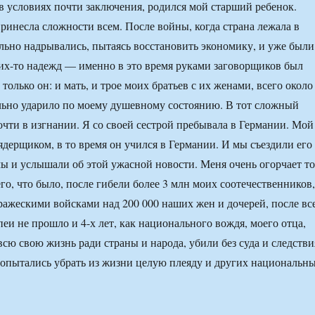
 в условиях почти заключения, родился мой старший ребенок.
ринесла сложности всем. После войны, когда страна лежала в
льно надрывались, пытаясь восстановить экономику, и уже были
их-то надежд — именно в это время руками заговорщиков был
 только он: и мать, и трое моих братьев с их женами, всего около
ильно ударило по моему душевному состоянию. В тот сложный
чти в изгнании. Я со своей сестрой пребывала в Германии. Мой
дерщиком, в то время он учился в Германии. И мы съездили его
мы и услышали об этой ужасной новости. Меня очень огорчает то
его, что было, после гибели более 3 млн моих соотечественников,
ражескими войсками над 200 000 наших жен и дочерей, после вс
еи не прошло и 4-х лет, как национального вождя, моего отца,
сю свою жизнь ради страны и народа, убили без суда и следстви
попытались убрать из жизни целую плеяду и других национальн