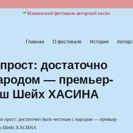
ской песни
Главная
О фестивале
История
Авторс
прост: достаточно
ародом — премьер-
еш Шейх ХАСИНА