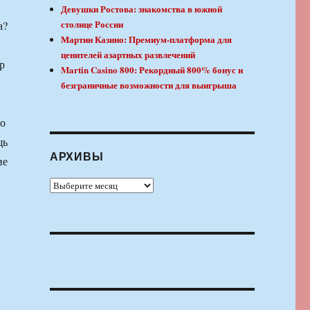
Девушки Ростова: знакомства в южной
столице России
а?
Мартин Казино: Премиум-платформа для
ценителей азартных развлечений
Martin Casino 800: Рекордный 800% бонус и
безграничные возможности для выигрыша
во
щь
АРХИВЫ
ие
й
Архивы