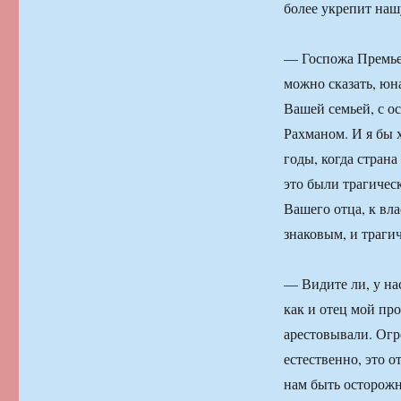
более укрепит наш
— Госпожа Премьер
можно сказать, юна
Вашей семьей, с 
Рахманом. И я бы х
годы, когда страна
это были трагичес
Вашего отца, к вл
знаковым, и траги
— Видите ли, у нас
как и отец мой про
арестовывали. Огр
естественно, это о
нам быть осторожн