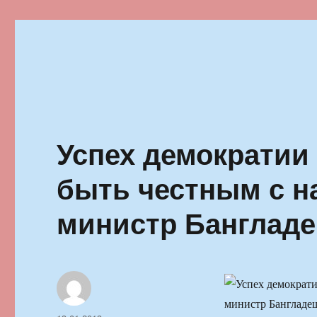
Ильменский фестиваль автор
Успех демократии 
быть честным с н
министр Банглад