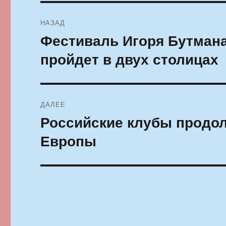
Навигация
НАЗАД
по
Фестиваль Игоря Бутман
Предыдущая
запись:
записям
пройдет в двух столицах
ДАЛЕЕ
Российские клубы продол
Следующая
запись:
Европы