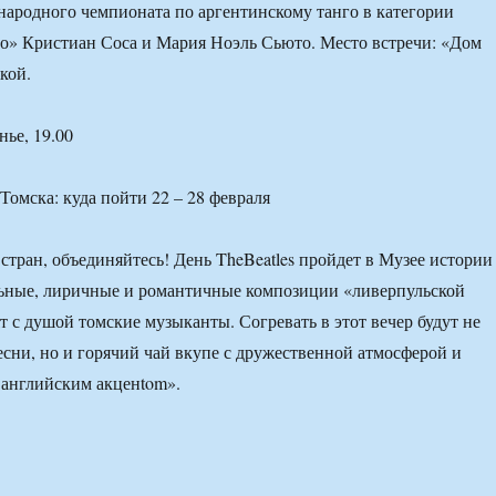
ародного чемпионата по аргентинскому танго в категории
о» Кристиан Соса и Мария Ноэль Сьюто. Место встречи: «Дом
кой.
нье, 19.00
 стран, объединяйтесь! День TheBeatles пройдет в Музее истории
льные, лиричные и романтичные композиции «ливерпульской
т с душой томские музыканты. Согревать в этот вечер будут не
сни, но и горячий чай вкупе с дружественной атмосферой и
 английским акценtom».