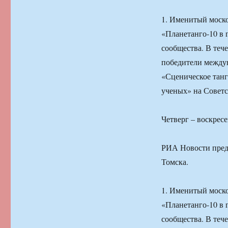
1. Именитый моск
«Планетанго-10 в г
сообщества. В теч
победители междун
«Сценическое танг
ученых» на Советс
Четверг – воскресе
РИА Новости предс
Томска.
1. Именитый моск
«Планетанго-10 в г
сообщества. В теч