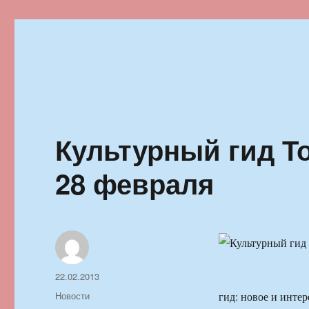
Ильменский фестиваль автор
Культурный гид То
28 февраля
Автор
Опубликовано
22.02.2013
Рубрики
Новости
гид: новое и инте