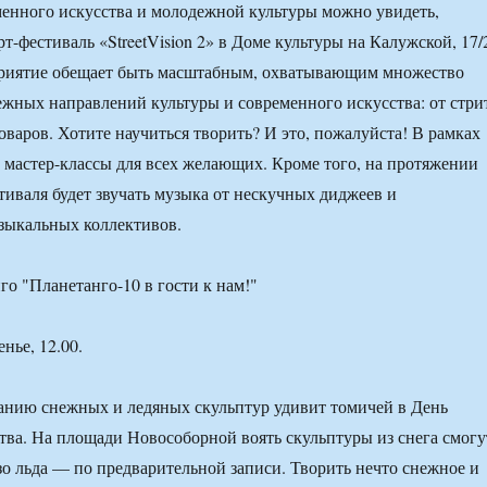
менного искусства и молодежной культуры можно увидеть,
т-фестиваль «StreetVision 2» в Доме культуры на Калужской, 17/
приятие обещает быть масштабным, охватывающим множество
жных направлений культуры и современного искусства: от стри
оваров. Хотите научиться творить? И это, пожалуйста! В рамках
 мастер-классы для всех желающих. Кроме того, на протяжении
стиваля будет звучать музыка от нескучных диджеев и
зыкальных коллективов.
го "Планетанго-10 в гости к нам!"
нье, 12.00.
данию снежных и ледяных скульптур удивит томичей в День
тва. На площади Новособорной воять скульптуры из снега смогу
зо льда — по предварительной записи. Творить нечто снежное и