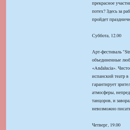
прекрасное участн
потех? Здесь за р
пройдет празднич
Суббота, 12.00
Арт-фестиваль "St
объединенные любо
«Andalucia». Чист
испанский театр в 
гарантирует зрите
атмосферы, непред
танцоров, и завор
невозможно писать
Четверг, 19.00