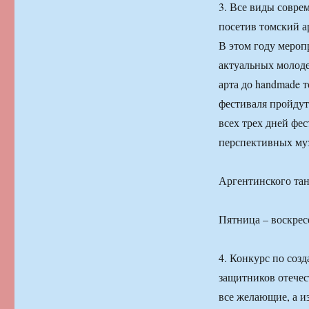
3. Все виды совре
посетив томский ар
В этом году меро
актуальных молоде
арта до handmade т
фестиваля пройдут
всех трех дней фе
перспективных му
Аргентинского тан
Пятница – воскресе
4. Конкурс по соз
защитников отечес
все желающие, а и