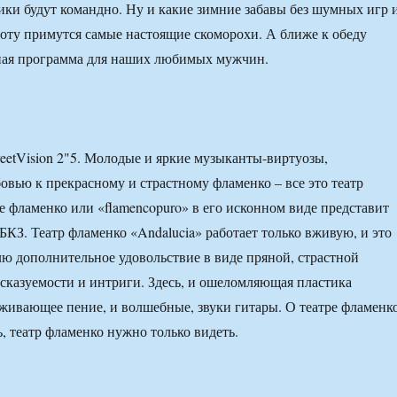
ики будут командно. Ну и какие зимние забавы без шумных игр 
аботу примутся самые настоящие скоморохи. А ближе к обеду
ная программа для наших любимых мужчин.
reetVision 2"5. Молодые и яркие музыканты-виртуозы,
вью к прекрасному и страстному фламенко – все это театр
ое фламенко или «flamencopuro» в его исконном виде представит
БКЗ. Театр фламенко «Andalucia» работает только вживую, и это
лю дополнительное удовольствие в виде пряной, страстной
сказуемости и интриги. Здесь, и ошеломляющая пластика
аживающее пение, и волшебные, звуки гитары. О театре фламенк
, театр фламенко нужно только видеть.