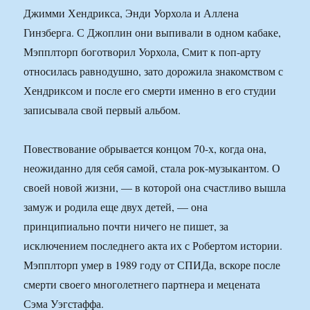
Джимми Хендрикса, Энди Уорхола и Аллена
Гинзберга. С Джоплин они выпивали в одном кабаке,
Мэпплторп боготворил Уорхола, Смит к поп-арту
относилась равнодушно, зато дорожила знакомством с
Хендриксом и после его смерти именно в его студии
записывала свой первый альбом.
Повествование обрывается концом 70-х, когда она,
неожиданно для себя самой, стала рок-музыкантом. О
своей новой жизни, — в которой она счастливо вышла
замуж и родила еще двух детей, — она
принципиально почти ничего не пишет, за
исключением последнего акта их с Робертом истории.
Мэпплторп умер в 1989 году от СПИДа, вскоре после
смерти своего многолетнего партнера и мецената
Сэма Уэгстаффа.