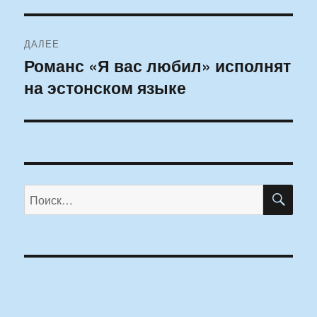
ДАЛЕЕ
Романс «Я вас любил» исполнят
Следующая
на эстонском языке
запись:
ПО
Искать: