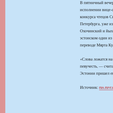
В пятничный вечер
исполнении вице-с
конкурса чтецов С
Петербурга, уже 
Охочинский и йыхв
эстонском один из
переводе Мярта Ку
«Слова ложатся на
певучесть, — счит
Эстонии пришел е
Источник:
rus.ruvr.