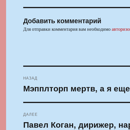
Добавить комментарий
Для отправки комментария вам необходимо
авторизо
Навигация
НАЗАД
по
Мэпплторп мертв, а я еще
Предыдущая
запись:
записям
ДАЛЕЕ
Павел Коган, дирижер, н
Следующая