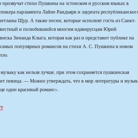
 прозвучат стихи Пушкина на эстонском и русском языках в
пикера парламента Лайне Рандъярв и лауреата республиканског
ветланы Щур. А также песни, которые исполнят гость из Санкт-
известный и полюбившийся многим идавирусцам Юрий
иска Зинаида Клыга, которая как раз и представит публике на
 самых популярных романсов на стихи А. С. Пушкина в новом
лло.
 музыку как нельзя лучше, при этом сохраняется пушкинская
ает певица. — Можно утверждать, что в мир литературы и музы
ще один красивый романс».
ru