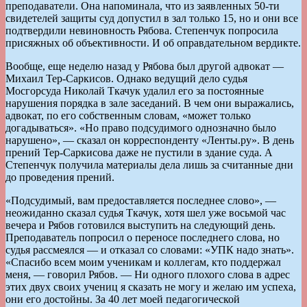
преподаватели. Она напоминала, что из заявленных 50-ти
свидетелей защиты суд допустил в зал только 15, но и они все
подтвердили невиновность Рябова. Степенчук попросила
присяжных об объективности. И об оправдательном вердикте.
Вообще, еще неделю назад у Рябова был другой адвокат —
Михаил Тер-Саркисов. Однако ведущий дело судья
Мосгорсуда Николай Ткачук удалил его за постоянные
нарушения порядка в зале заседаний. В чем они выражались,
адвокат, по его собственным словам, «может только
догадываться». «Но право подсудимого однозначно было
нарушено», — сказал он корреспонденту «Ленты.ру». В день
прений Тер-Саркисова даже не пустили в здание суда. А
Степенчук получила материалы дела лишь за считанные дни
до проведения прений.
«Подсудимый, вам предоставляется последнее слово», —
неожиданно сказал судья Ткачук, хотя шел уже восьмой час
вечера и Рябов готовился выступить на следующий день.
Преподаватель попросил о переносе последнего слова, но
судья рассмеялся — и отказал со словами: «УПК надо знать».
«Спасибо всем моим ученикам и коллегам, кто поддержал
меня, — говорил Рябов. — Ни одного плохого слова в адрес
этих двух своих учениц я сказать не могу и желаю им успеха,
они его достойны. За 40 лет моей педагогической