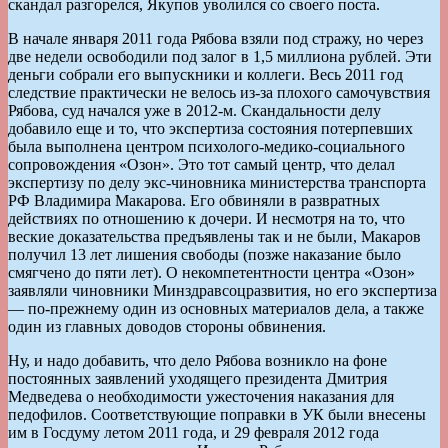
скандал разгорелся, Якупов уволился со своего поста.
В начале января 2011 года Рябова взяли под стражу, но через
две недели освободили под залог в 1,5 миллиона рублей. Эти
деньги собрали его выпускники и коллеги. Весь 2011 год
следствие практически не велось из-за плохого самочувствия
Рябова, суд начался уже в 2012-м. Скандальности делу
добавило еще и то, что экспертиза состояния потерпевших
была выполнена центром психолого-медико-социального
сопровождения «Озон». Это тот самый центр, что делал
экспертизу по делу экс-чиновника министерства транспорта
РФ Владимира Макарова. Его обвиняли в развратных
действиях по отношению к дочери. И несмотря на то, что
веские доказательства предъявлены так и не были, Макаров
получил 13 лет лишения свободы (позже наказание было
смягчено до пяти лет). О некомпетентности центра «Озон»
заявляли чиновники Минздравсоцразвития, но его экспертиза
— по-прежнему один из основных материалов дела, а также
один из главных доводов стороны обвинения.
Ну, и надо добавить, что дело Рябова возникло на фоне
постоянных заявлений уходящего президента Дмитрия
Медведева о необходимости ужесточения наказания для
педофилов. Соответствующие поправки в УК были внесены
им в Госдуму летом 2011 года, и 29 февраля 2012 года