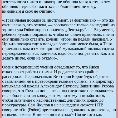
деятельности никто и никогда не обвинял меня в том, в чем
обвиняют здесь. Согласиться с обвинением не могу,
виновным я себя не считаю».
«Правильная посадка за инструмент, за фортепиано — это же
очень важно, это основа, — рассказывал только вышедший из
здания суда Рябов корреспонденту „Ленты.ру“. — Разумеется,
ребенка нужно поправлять, чтобы он сидел правильно, плечи
ему правильно ставить, колени, чтобы на педали нажимал. У
Иры-то посадка еще в порядке более или менее была, а Таня
приехала к нам из мытищинской музыкальной школы, сидела
перекореженная вся. Конечно, надо было поправлять. Как это
делать иначе, если не руками».
Обеих потерпевших учениц объединяет то, что Рябов
отказался от работы с ними. И родителей это крайне
расстроило. Первоначально Виктория Корнийчук обратилась
с заявлением не в правоохранительные органы, а к директору
музыкальной школы Александру Якупову. Защитники Рябова
говорят, что Якупов попавшего под следствие преподавателя
не любил и считал конкурентом, поэтому и позаботился,
чтобы заявление о насильственных действиях дошло до
прокуратуры. Сам Якупов в не вышедшем сюжете НТВ
говорил: «Он [Рябов] претендовал на должность директора, но
назначили меня. Виновен ли я в этом?» После того как