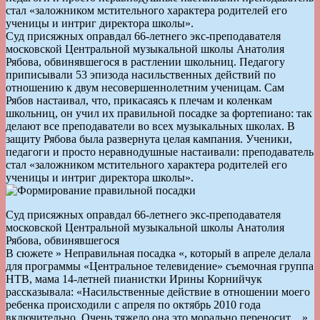
стал «заложником мстительного характера родителей его
ученицы и интриг директора школы».
Суд присяжных оправдал 66-летнего экс-преподавателя
московской Центральной музыкальной школы Анатолия
Рябова, обвинявшегося в растлении школьниц. Педагогу
приписывали 53 эпизода насильственных действий по
отношению к двум несовершеннолетним ученицам. Сам
Рябов настаивал, что, прикасаясь к плечам и коленкам
школьниц, он учил их правильной посадке за фортепиано: так
делают все преподаватели во всех музыкальных школах. В
защиту Рябова была развернута целая кампания. Ученики,
педагоги и просто неравнодушные настаивали: преподаватель
стал «заложником мстительного характера родителей его
ученицы и интриг директора школы».
Суд присяжных оправдал 66-летнего экс-преподавателя
московской Центральной музыкальной школы Анатолия
Рябова, обвинявшегося
В сюжете » Неправильная посадка «, который в апреле делала
для программы «Центральное телевидение» съемочная группа
НТВ, мама 14-летней пианистки Ирины Корнийчук
рассказывала: «Насильственные действие в отношении моего
ребенка происходили с апреля по октябрь 2010 года
включительно. Очень тяжело она это морально переносит…»