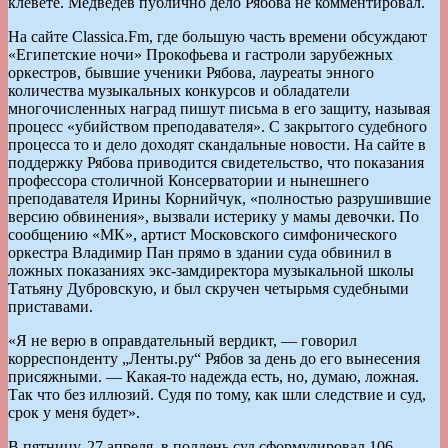
клевете. Медведев публично дело Рябова не комментировал.
На сайте Classica.Fm, где большую часть времени обсуждают
«Египетские ночи» Прокофьева и гастроли зарубежных
оркестров, бывшие ученики Рябова, лауреаты энного
количества музыкальных конкурсов и обладатели
многочисленных наград пишут письма в его защиту, называя
процесс «убийством преподавателя». С закрытого судебного
процесса то и дело доходят скандальные новости. На сайте в
поддержку Рябова приводится свидетельство, что показания
профессора столичной Консерватории и нынешнего
преподавателя Ирины Корнийчук, «полностью разрушившие
версию обвинения», вызвали истерику у мамы девочки. По
сообщению «МК», артист Московского симфонического
оркестра Владимир Пан прямо в здании суда обвинил в
ложных показаниях экс-замдиректора музыкальной школы
Татьяну Дубровскую, и был скручен четырьмя судебными
приставами.
«Я не верю в оправдательный вердикт, — говорил
корреспонденту „Ленты.ру“ Рябов за день до его вынесения
присяжными. — Какая-то надежда есть, но, думаю, ложная.
Так что без иллюзий. Судя по тому, как шли следствие и суд,
срок у меня будет».
В пятницу, 27 апреля, в полдень суд сформулировал 106