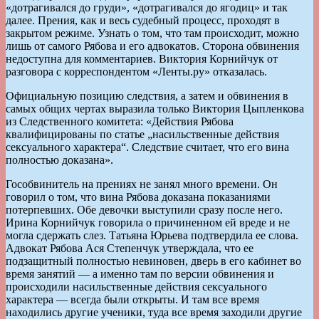
«дотрагивался до груди», «дотрагивался до ягодиц» и так
далее. Прения, как и весь судебный процесс, проходят в
закрытом режиме. Узнать о том, что там происходит, можно
лишь от самого Рябова и его адвокатов. Сторона обвинения
недоступна для комментариев. Виктория Корнийчук от
разговора с корреспондентом «Ленты.ру» отказалась.
Официальную позицию следствия, а затем и обвинения в
самых общих чертах выразила только Виктория Цыпленкова
из Следственного комитета: «Действия Рябова
квалифицированы по статье „насильственные действия
сексуального характера“. Следствие считает, что его вина
полностью доказана».
Гособвинитель на прениях не занял много времени. Он
говорил о том, что вина Рябова доказана показаниями
потерпевших. Обе девочки выступили сразу после него.
Ирина Корнийчук говорила о причиненном ей вреде и не
могла сдержать слез. Татьяна Юрьева подтвердила ее слова.
Адвокат Рябова Ася Степенчук утверждала, что ее
подзащитный полностью невиновен, дверь в его кабинет во
время занятий — а именно там по версии обвинения и
происходили насильственные действия сексуального
характера — всегда были открыты. И там все время
находились другие ученики, туда все время заходили другие