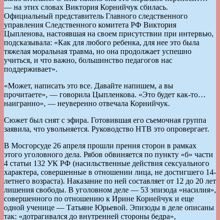
— на этих словах Виктория Корнийчук сбилась.
Официальный представитель Главного следственного
управления Следственного комитета РФ Виктория
Цыпленова, настоявшая на своем присутствии при интервью,
подсказывала: «Как для любого ребенка, для нее это была
тяжелая моральная травма, но она продолжает успешно
учиться, и что важно, большинство педагогов нас
поддерживает».
«Может, написать это все. Давайте напишем, а вы
прочитаете», — говорила Цыпленкова. «Это будет как-то…
наигранно», — неуверенно отвечала Корнийчук.
Сюжет был снят с эфира. Готовившая его съемочная группа
заявила, что увольняется. Руководство НТВ это опровергает.
В Мосгорсуде 26 апреля прошли прения сторон в рамках
этого уголовного дела. Рябов обвиняется по пункту «б» части
4 статьи 132 УК РФ (насильственные действия сексуального
характера, совершенные в отношении лица, не достигшего 14-
летнего возраста). Наказание по ней составляет от 12 до 20 лет
лишения свободы. В уголовном деле — 53 эпизода «насилия»,
совершенного по отношению к Ирине Корнейчук и еще
одной ученице — Татьяне Юрьевой. Эпизоды в деле описаны
так: «дотрагивался до внутренней стороны бедра»,