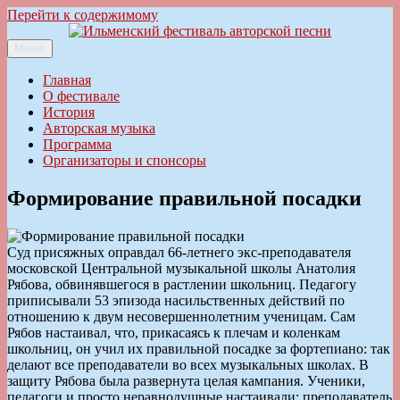
Перейти к содержимому
Меню
Ильменский фестиваль авторской песни
Главная
О фестивале
История
Авторская музыка
Программа
Организаторы и спонсоры
Формирование правильной посадки
Суд присяжных оправдал 66-летнего экс-преподавателя
московской Центральной музыкальной школы Анатолия
Рябова, обвинявшегося в растлении школьниц. Педагогу
приписывали 53 эпизода насильственных действий по
отношению к двум несовершеннолетним ученицам. Сам
Рябов настаивал, что, прикасаясь к плечам и коленкам
школьниц, он учил их правильной посадке за фортепиано: так
делают все преподаватели во всех музыкальных школах. В
защиту Рябова была развернута целая кампания. Ученики,
педагоги и просто неравнодушные настаивали: преподаватель