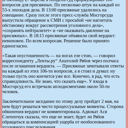
вопросов для присяжных. По несколько штук на каждый из
53-х эпизодов дела. В 13:00 присяжные удалились на
совещание. Сразу после этого пресс-служба Мосгорсуда
выпустила обращение к СМИ с просьбой «не нагнетать
обстановку вокруг рассмотрения уголовного дела»,
«сохранять нейтралитет» и «не оказывать давление на
присяжных». В 18:15 присяжные объявили свой вердикт:
невиновен. По всем вопросам. Решение было принято
единогласно.
«Такая опустошенность — на ногах еле стою, — говорил
корреспонденту „Ленты.ру“ Анатолий Рябов через полчаса
после оглашения вердикта. — Присяжные зачитывали ответы
на каждый из этих 106-ти вопросов, а я стоял и думал: ну
только пусть оно кончится уже все. Конечно, я рад, что есть
справедливость. Не знаю, что сказать еще». У входа в
Мосгорсуд его встречали аплодисментами около 50-ти
человек.
Заключительное заседание по этому делу пройдет 2 мая, на
нем будут решаться чисто процессуальные моменты. Сторона
обвинения вердикт не комментировала. Адвокат Ася
Слепенчук сказала, что еще не знает, будет ли Рябов
обращаться за компенсацией ущерба от необоснованного
уголовного преследования.