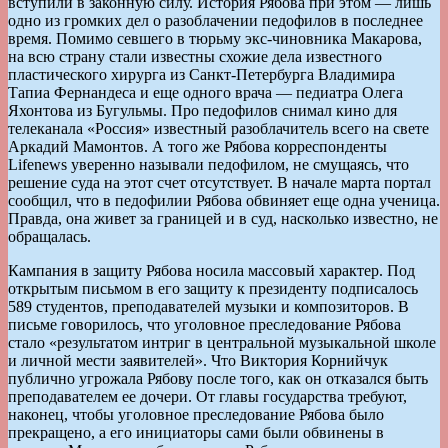
вступили в законную силу. История Рябова при этом — лишь
одно из громких дел о разоблачении педофилов в последнее
время. Помимо севшего в тюрьму экс-чиновника Макарова,
на всю страну стали известны схожие дела известного
пластического хирурга из Санкт-Петербурга Владимира
Тапиа Фернандеса и еще одного врача — педиатра Олега
Яхонтова из Бугульмы. Про педофилов снимал кино для
телеканала «Россия» известный разоблачитель всего на свете
Аркадий Мамонтов. А того же Рябова корреспонденты
Lifenews уверенно называли педофилом, не смущаясь, что
решение суда на этот счет отсутствует. В начале марта портал
сообщил, что в педофилии Рябова обвиняет еще одна ученица.
Правда, она живет за границей и в суд, насколько известно, не
обращалась.
Кампания в защиту Рябова носила массовый характер. Под
открытым письмом в его защиту к президенту подписалось
589 студентов, преподавателей музыки и композиторов. В
письме говорилось, что уголовное преследование Рябова
стало «результатом интриг в центральной музыкальной школе
и личной мести заявителей». Что Виктория Корнийчук
публично угрожала Рябову после того, как он отказался быть
преподавателем ее дочери. От главы государства требуют,
наконец, чтобы уголовное преследование Рябова было
прекращено, а его инициаторы сами были обвинены в