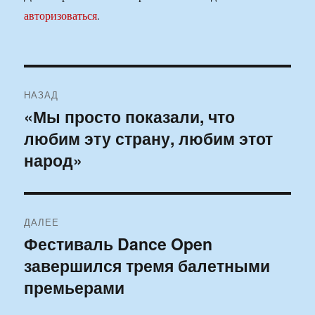
авторизоваться
.
Навигация
НАЗАД
по
«Мы просто показали, что
Предыдущая
любим эту страну, любим этот
запись:
записям
народ»
ДАЛЕЕ
Фестиваль Dance Open
Следующая
завершился тремя балетными
запись:
премьерами