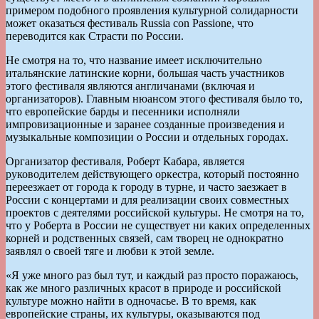
примером подобного проявления культурной солидарности
может оказаться фестиваль Russia con Passione, что
переводится как Страсти по России.
Не смотря на то, что название имеет исключительно
итальянские латинские корни, большая часть участников
этого фестиваля являются англичанами (включая и
организаторов). Главным нюансом этого фестиваля было то,
что европейские барды и песенники исполняли
импровизационные и заранее созданные произведения и
музыкальные композиции о России и отдельных городах.
Организатор фестиваля, Роберт Кабара, является
руководителем действующего оркестра, который постоянно
переезжает от города к городу в турне, и часто заезжает в
России с концертами и для реализации своих совместных
проектов с деятелями российской культуры. Не смотря на то,
что у Роберта в России не существует ни каких определенных
корней и родственных связей, сам творец не однократно
заявлял о своей тяге и любви к этой земле.
«Я уже много раз был тут, и каждый раз просто поражаюсь,
как же много различных красот в природе и российской
культуре можно найти в одночасье. В то время, как
европейские страны, их культуры, оказываются под