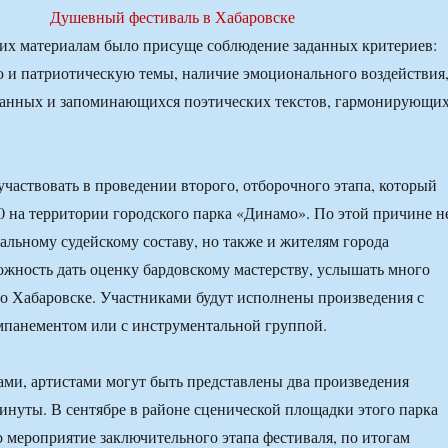
их материалам было присуще соблюдение заданных критериев:
 и патриотическую темы, наличие эмоционального воздействия,
данных и запоминающихся поэтических текстов, гармонирующи
участвовать в проведении второго, отборочного этапа, который
0 на территории городского парка «Динамо». По этой причине н
альному судейскому составу, но также и жителям города
ожность дать оценку бардовскому мастерству, услышать много
о Хабаровске. Участниками будут исполнены произведения с
мпанементом или с инструментальной группой.
ами, артистами могут быть представлены два произведения
инуты. В сентябре в районе сценической площадки этого парка
о мероприятие заключительного этапа фестиваля, по итогам