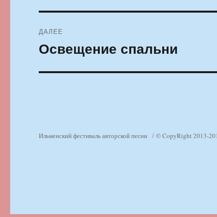
записям
ДАЛЕЕ
Освещение спальни
Следующая
запись:
Ильменский фестиваль авторской песни
© CopyRight 2013-20