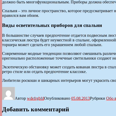
должно быть многофункциональным. Приборы должна обеспечив
Спальня – это личное пространство, которое предусматривает
нравился вам обоим.
Виды осветительных приборов для спальни
В большинстве случаев предпочтение отдается подвесным люст
классическая люстра будет неуместной в спальне, оформленно
торшера может сделать его украшением любой спальни.
Современные модные тенденции позволяют смешивать различн
оригинально расположенные точечные светильники создают не
Экзотическую обстановку может создать кованая люстра в спа
ретро стиле или отдать предпочтение классике.
Любители роскоши и шикарных интерьеров могут украсить сво
Автор
wdefrgbfd
Опубликовано
05.08.2013
Рубрики
Обо 
Добавить комментарий