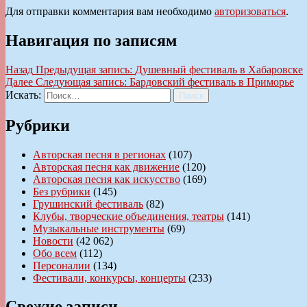
Для отправки комментария вам необходимо
авторизоваться
.
Навигация по записям
Назад
Предыдущая запись:
Душевный фестиваль в Хабаровске
Далее
Следующая запись:
Бардовский фестиваль в Приморье
Искать:
Поиск
Рубрики
Авторская песня в регионах
(107)
Авторская песня как движение
(120)
Авторская песня как искусство
(169)
Без рубрики
(145)
Грушинский фестиваль
(82)
Клубы, творческие объединения, театры
(141)
Музыкальные инструменты
(69)
Новости
(42 062)
Обо всем
(112)
Персоналии
(134)
Фестивали, конкурсы, концерты
(233)
Свежие записи