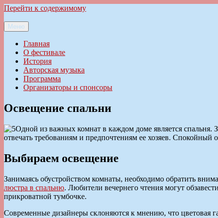
Перейти к содержимому
Меню
Ильменский фестиваль авторской песни
Главная
О фестивале
История
Авторская музыка
Программа
Организаторы и спонсоры
Освещение спальни
Одной из важных комнат в каждом доме является спальня. 
отвечать требованиям и предпочтениям ее хозяев. Спокойный о
Выбираем освещение
Занимаясь обустройством комнаты, необходимо обратить внима
люстра в спальню
. Любители вечернего чтения могут обзавес
прикроватной тумбочке.
Современные дизайнеры склоняются к мнению, что цветовая га