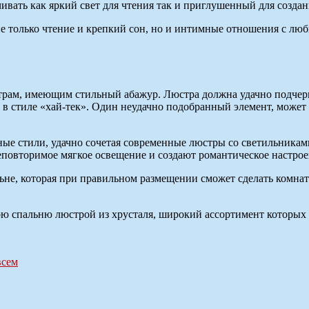
ать как яркий свет для чтения так и приглушенный для создан
 не только чтение и крепкий сон, но и интимные отношения с лю
рам, имеющим стильный абажур. Люстра должна удачно подчерки
й в стиле «хай-тек». Один неудачно подобранный элемент, може
ые стили, удачно сочетая современные люстры со светильника
повторимое мягкое освещение и создают романтическое настрое
льне, которая при правильном размещении сможет сделать комна
ю спальню люстрой из хрусталя, широкий ассортимент которых
всем