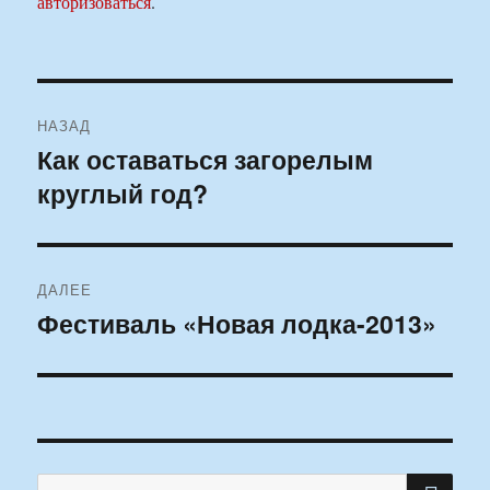
авторизоваться
.
Навигация
НАЗАД
по
Как оставаться загорелым
Предыдущая
круглый год?
запись:
записям
ДАЛЕЕ
Фестиваль «Новая лодка-2013»
Следующая
запись:
ПО
Искать: