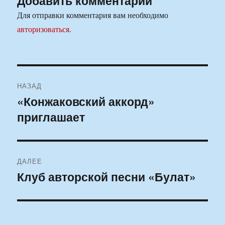
Добавить комментарий
Для отправки комментария вам необходимо
авторизоваться
.
Навигация
НАЗАД
по
«Конжаковский аккорд»
Предыдущая
приглашает
запись:
записям
ДАЛЕЕ
Клуб авторской песни «Булат»
Следующая
запись: