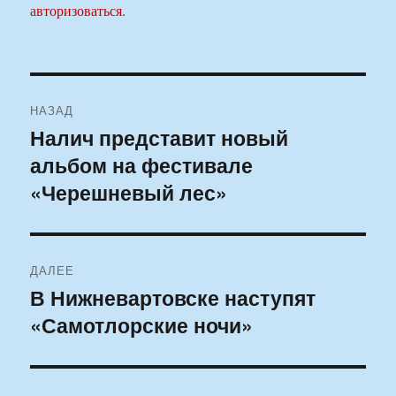
авторизоваться
.
Навигация
НАЗАД
по
Налич представит новый
Предыдущая
альбом на фестивале
запись:
записям
«Черешневый лес»
ДАЛЕЕ
В Нижневартовске наступят
Следующая
«Самотлорские ночи»
запись: