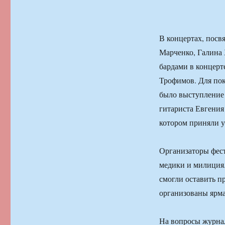
В концертах, пос
Марченко, Галина 
бардами в концерт
Трофимов. Для по
было выступление
гитариста Евгения
котором приняли у
Организаторы фест
медики и милиция.
смогли оставить п
организованы ярм
На вопросы журнал