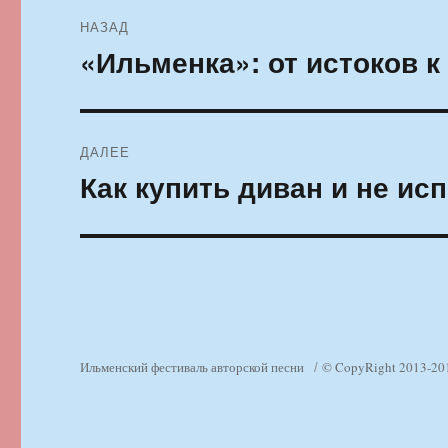
Навигация
НАЗАД
по
«Ильменка»: от истоков 
Предыдущая
запись:
записям
ДАЛЕЕ
Как купить диван и не ис
Следующая
запись:
Ильменский фестиваль авторской песни
© CopyRight 2013-20