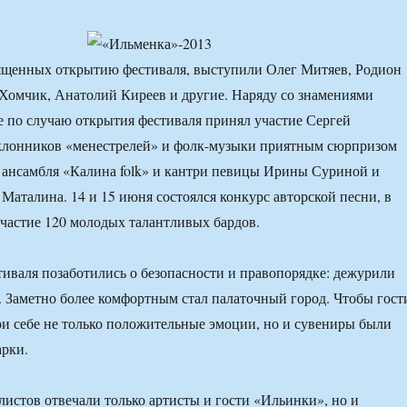
вященных открытию фестиваля, выступили Олег Митяев, Родион
Хомчик, Анатолий Киреев и другие. Наряду со знамениями
е по случаю открытия фестиваля принял участие Сергей
клонников «менестрелей» и фолк-музыки приятным сюрпризом
 ансамбля «Калина folk» и кантри певицы Ирины Суриной и
 Маталина. 14 и 15 июня состоялся конкурс авторской песни, в
частие 120 молодых талантливых бардов.
иваля позаботились о безопасности и правопорядке: дежурили
 Заметно более комфортным стал палаточный город. Чтобы гост
ри себе не только положительные эмоции, но и сувениры были
арки.
истов отвечали только артисты и гости «Ильинки», но и