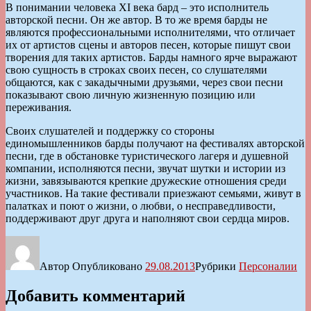
В понимании человека ХI века бард – это исполнитель
авторской песни. Он же автор. В то же время барды не
являются профессиональными исполнителями, что отличает
их от артистов сцены и авторов песен, которые пишут свои
творения для таких артистов. Барды намного ярче выражают
свою сущность в строках своих песен, со слушателями
общаются, как с закадычными друзьями, через свои песни
показывают свою личную жизненную позицию или
переживания.
Своих слушателей и поддержку со стороны
единомышленников барды получают на фестивалях авторской
песни, где в обстановке туристического лагеря и душевной
компании, исполняются песни, звучат шутки и истории из
жизни, завязываются крепкие дружеские отношения среди
участников. На такие фестивали приезжают семьями, живут в
палатках и поют о жизни, о любви, о несправедливости,
поддерживают друг друга и наполняют свои сердца миров.
Автор
Опубликовано
29.08.2013
Рубрики
Персоналии
Добавить комментарий