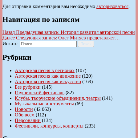
Для отправки комментария вам необходимо
авторизоваться
.
Навигация по записям
Назад
Предыдущая запись:
История развития авторской песни
Далее
Следующая запись:
Олег Митяев представляет…
Искать:
Поиск
Рубрики
Авторская песня в регионах
(107)
Авторская песня как движение
(120)
Авторская песня как искусство
(169)
Без рубрики
(145)
Грушинский фестиваль
(82)
Клубы, творческие объединения, театры
(141)
Музыкальные инструменты
(69)
Новости
(42 062)
Обо всем
(112)
Персоналии
(134)
Фестивали, конкурсы, концерты
(233)