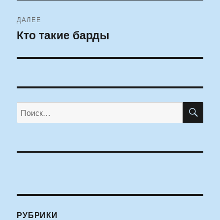
ДАЛЕЕ
Кто такие барды
Следующая
запись:
ПО
Искать:
РУБРИКИ