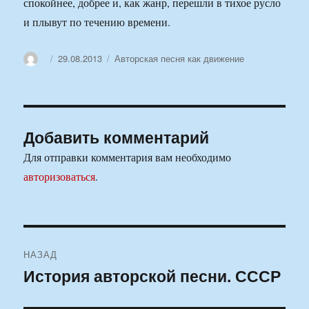
спокойнее, добрее и, как жанр, перешли в тихое русло
и плывут по течению времени.
Автор
Опубликовано
Рубрики
29.08.2013
Авторская песня как движение
Добавить комментарий
Для отправки комментария вам необходимо
авторизоваться
.
Навигация
НАЗАД
по
История авторской песни. СССР
Предыдущая
запись:
записям