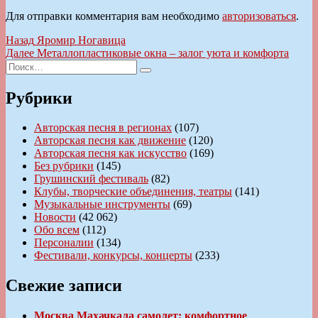
Для отправки комментария вам необходимо
авторизоваться
.
Навигация
Предыдущая
Назад
Яромир Ногавица
запись:
Следующая
Далее
Металлопластиковые окна – залог уюта и комфорта
по
Искать:
запись:
Поиск
записям
Рубрики
Авторская песня в регионах
(107)
Авторская песня как движение
(120)
Авторская песня как искусство
(169)
Без рубрики
(145)
Грушинский фестиваль
(82)
Клубы, творческие объединения, театры
(141)
Музыкальные инструменты
(69)
Новости
(42 062)
Обо всем
(112)
Персоналии
(134)
Фестивали, конкурсы, концерты
(233)
Свежие записи
Москва Махачкала самолет: комфортное