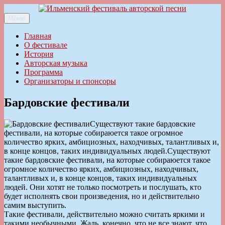
Перейти
к
Меню
Ильменский фестиваль авторской песни
содержимому
Главная
О фестивале
История
Авторская музыка
Программа
Организаторы и спонсоры
Бардовские фестивали
Существуют такие бардовские
фестивали, на которые собираюется такое огромное
количество ярких, амбициозных, находчивых, талантливых и,
в конце концов, таких индивидуальных людей.
Существуют
такие бардовские фестивали, на которые собираюется такое
огромное количество ярких, амбициозных, находчивых,
талантливых и, в конце концов, таких индивидуальных
людей. Они хотят не только посмотреть и послушать, кто
будет исполнять свои произведения, но и действительно
самим выступить.
Такие фестивали, действительно можно считать яркими и
такими необычными. Жаль, конечно, что не все знают, что