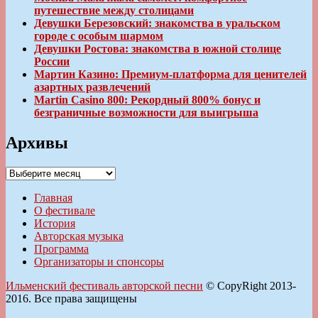
путешествие между столицами
Девушки Березовский: знакомства в уральском
городе с особым шармом
Девушки Ростова: знакомства в южной столице
России
Мартин Казино: Премиум-платформа для ценителей
азартных развлечений
Martin Casino 800: Рекордный 800% бонус и
безграничные возможности для выигрыша
Архивы
Архивы
Главная
О фестивале
История
Авторская музыка
Программа
Организаторы и спонсоры
Ильменский фестиваль авторской песни
© CopyRight 2013-
2016. Все права защищены