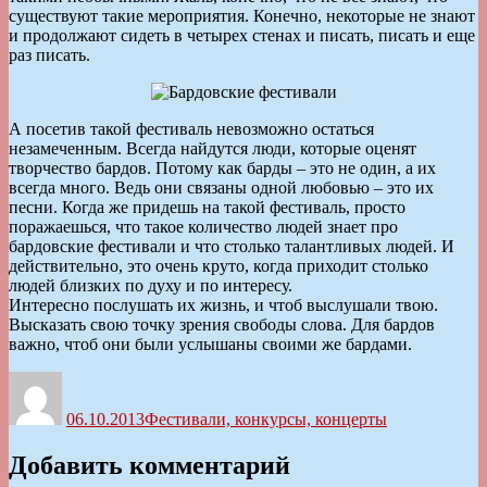
существуют такие мероприятия. Конечно, некоторые не знают
и продолжают сидеть в четырех стенах и писать, писать и еще
раз писать.
А посетив такой фестиваль невозможно остаться
незамеченным. Всегда найдутся люди, которые оценят
творчество бардов. Потому как барды – это не один, а их
всегда много. Ведь они связаны одной любовью – это их
песни. Когда же придешь на такой фестиваль, просто
поражаешься, что такое количество людей знает про
бардовские фестивали и что столько талантливых людей. И
действительно, это очень круто, когда приходит столько
людей близких по духу и по интересу.
Интересно послушать их жизнь, и чтоб выслушали твою.
Высказать свою точку зрения свободы слова. Для бардов
важно, чтоб они были услышаны своими же бардами.
Автор
Опубликовано
Рубрики
06.10.2013
Фестивали, конкурсы, концерты
Добавить комментарий