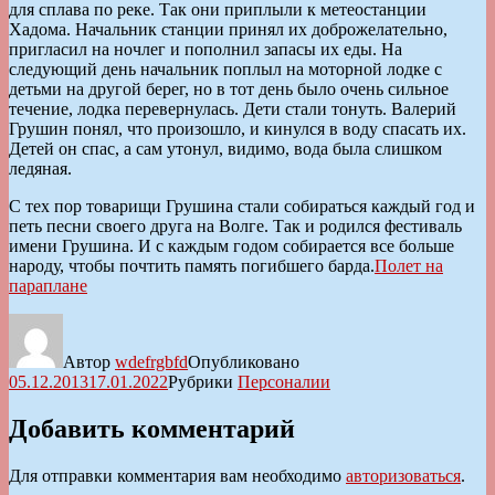
для сплава по реке. Так они приплыли к метеостанции
Хадома. Начальник станции принял их доброжелательно,
пригласил на ночлег и пополнил запасы их еды. На
следующий день начальник поплыл на моторной лодке с
детьми на другой берег, но в тот день было очень сильное
течение, лодка перевернулась. Дети стали тонуть. Валерий
Грушин понял, что произошло, и кинулся в воду спасать их.
Детей он спас, а сам утонул, видимо, вода была слишком
ледяная.
С тех пор товарищи Грушина стали собираться каждый год и
петь песни своего друга на Волге. Так и родился фестиваль
имени Грушина. И с каждым годом собирается все больше
народу, чтобы почтить память погибшего барда.
Полет на
параплане
Автор
wdefrgbfd
Опубликовано
05.12.2013
17.01.2022
Рубрики
Персоналии
Добавить комментарий
Для отправки комментария вам необходимо
авторизоваться
.