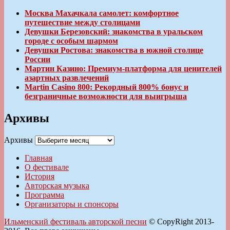
Москва Махачкала самолет: комфортное
путешествие между столицами
Девушки Березовский: знакомства в уральском
городе с особым шармом
Девушки Ростова: знакомства в южной столице
России
Мартин Казино: Премиум-платформа для ценителей
азартных развлечений
Martin Casino 800: Рекордный 800% бонус и
безграничные возможности для выигрыша
Архивы
Архивы
Главная
О фестивале
История
Авторская музыка
Программа
Организаторы и спонсоры
Ильменский фестиваль авторской песни
© CopyRight 2013-