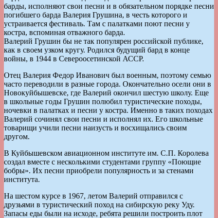
барды, исполняют свои песни и в обязательном порядке песни
погибшего барда Валерия Грушина, в честь которого и
устраивается фестиваль. Там с палатками поют песни у
костра, вспоминая отважного барда.
Валерий Грушин бы не так популярен российской публике,
как в своем узком кругу. Родился будущий бард в конце
войны, в 1944 в Североосетинской АССР.
Отец Валерия Федор Иванович был военным, поэтому семью
часто переводили в разные города. Окончательно осели они в
Новокуйбышевске, где Валерий окончил шестую школу. Еще
в школьные годы Грушин полюбил туристические походы,
ночевки в палатках и песни у костра. Именно в таких походах
Валерий сочинял свои песни и исполнял их. Его школьные
товарищи учили песни наизусть и восхищались своим
другом.
В Куйбышевском авиационном институте им. С.П. Королева
создал вместе с несколькими студентами группу «Поющие
бобры». Их песни приобрели популярность и за стенами
института.
На шестом курсе в 1967, летом Валерий отправился с
друзьями в туристический поход на сибирскую реку Уду.
Запасы еды были на исходе, ребята решили построить плот