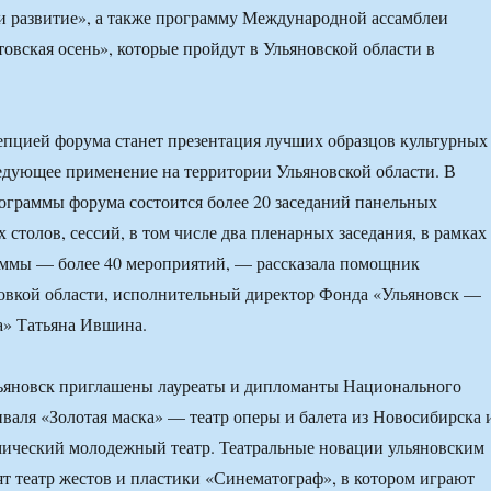
и развитие», а также программу Международной ассамблеи
овская осень», которые пройдут в Ульяновской области в
пцией форума станет презентация лучших образцов культурных
едующее применение на территории Ульяновской области. В
ограммы форума состоится более 20 заседаний панельных
 столов, сессий, в том числе два пленарных заседания, в рамках
аммы — более 40 мероприятий, — рассказала помощник
овкой области, исполнительный директор Фонда «Ульяновск —
а» Татьяна Ившина.
льяновск приглашены лауреаты и дипломанты Национального
иваля «Золотая маска» — театр оперы и балета из Новосибирска 
мический молодежный театр. Театральные новации ульяновским
ят театр жестов и пластики «Синематограф», в котором играют