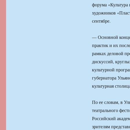
форума «Культура 
художников «Пласт
сентябре.
— Основной конце
практик и их посл
рамках деловой пр
дискуссий, круглых
культурной прогр
губернатора Ульян
культурная столиц
По ее словам, в У
театрального фест
Российский акаде
зрителям представ