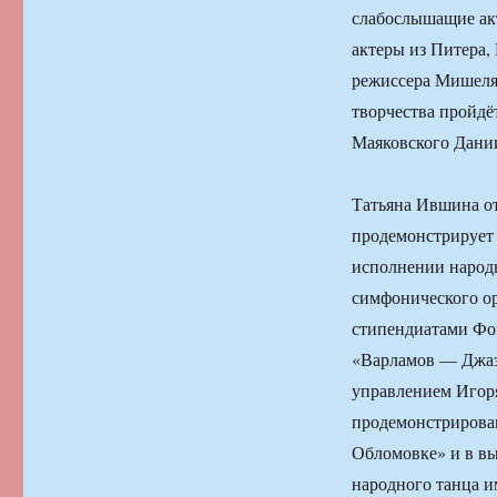
слабослышащие ак
актеры из Питера,
режиссера Мишеля 
творчества пройдё
Маяковского Дани
Татьяна Ившина о
продемонстрирует 
исполнении народ
симфонического ор
стипендиатами Фон
«Варламов — Джаз
управлением Игоря
продемонстрирован
Обломовке» и в в
народного танца и