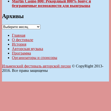
Martin Casino 800: Рекордный 800% бонус и
безграничные возможности для выигрыша
Архивы
Архивы
Главная
О фестивале
История
Авторская музыка
Программа
Организаторы и спонсоры
Ильменский фестиваль авторской песни
© CopyRight 2013-
2016. Все права защищены