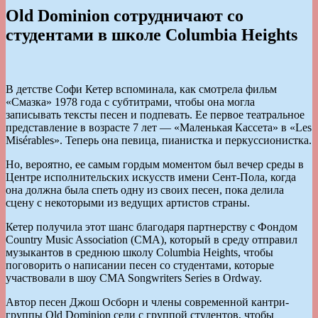
Old Dominion сотрудничают со
студентами в школе Columbia Heights
В детстве Софи Кетер вспоминала, как смотрела фильм
«Смазка» 1978 года с субтитрами, чтобы она могла
записывать тексты песен и подпевать. Ее первое театральное
представление в возрасте 7 лет — «Маленькая Кассета» в «Les
Misérables». Теперь она певица, пианистка и перкуссионистка.
Но, вероятно, ее самым гордым моментом был вечер среды в
Центре исполнительских искусств имени Сент-Пола, когда
она должна была спеть одну из своих песен, пока делила
сцену с некоторыми из ведущих артистов страны.
Кетер получила этот шанс благодаря партнерству с Фондом
Country Music Association (CMA), который в среду отправил
музыкантов в среднюю школу Columbia Heights, чтобы
поговорить о написании песен со студентами, которые
участвовали в шоу CMA Songwriters Series в Ordway.
Автор песен Джош Осборн и члены современной кантри-
группы Old Dominion сели с группой студентов, чтобы