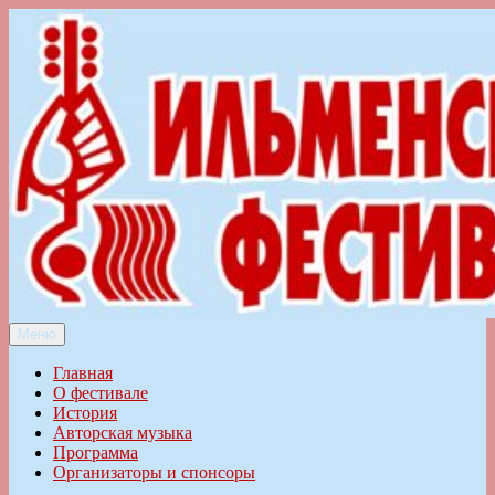
Перейти
к
содержимому
Меню
Ильменский фестиваль авторской песни
Главная
О фестивале
История
Авторская музыка
Программа
Организаторы и спонсоры