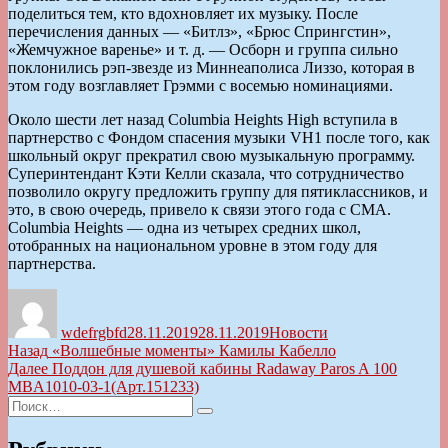
поделиться тем, кто вдохновляет их музыку. После
перечисления данных — «Битлз», «Брюс Спрингстин»,
«Жемчужное варенье» и т. д. — Осборн и группа сильно
поклонились рэп-звезде из Миннеаполиса Лиззо, которая в
этом году возглавляет Грэмми с восемью номинациями.
Около шести лет назад Columbia Heights High вступила в
партнерство с Фондом спасения музыки VH1 после того, как
школьный округ прекратил свою музыкальную программу.
Суперинтендант Кэти Келли сказала, что сотрудничество
позволило округу предложить группу для пятиклассников, и
это, в свою очередь, привело к связи этого года с CMA.
Columbia Heights — одна из четырех средних школ,
отобранных на национальном уровне в этом году для
партнерства.
Автор
Опубликовано
Рубрики
wdefrgbfd
28.11.2019
28.11.2019
Новости
Навигация
Предыдущая
Назад
«Волшебные моменты» Камилы Кабелло
запись:
Следующая
Далее
Поддон для душевой кабины Radaway Paros A 100
по
запись:
MBA1010-03-1(Арт.151233)
записям
Искать:
Поиск