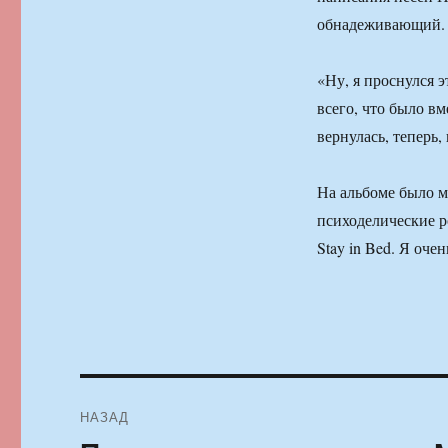
обнадеживающий.
«Ну, я проснулся э
всего, что было вм
вернулась, теперь
На альбоме было м
психоделические р
Stay in Bed. Я оче
Навигация
НАЗАД
по
Предыдущая