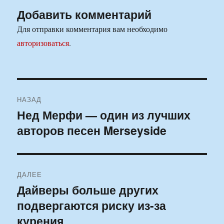
Добавить комментарий
Для отправки комментария вам необходимо
авторизоваться
.
Навигация
НАЗАД
по
Нед Мерфи — один из лучших
Предыдущая
авторов песен Merseyside
запись:
записям
ДАЛЕЕ
Дайверы больше других
Следующая
подвергаются риску из-за
запись:
курения