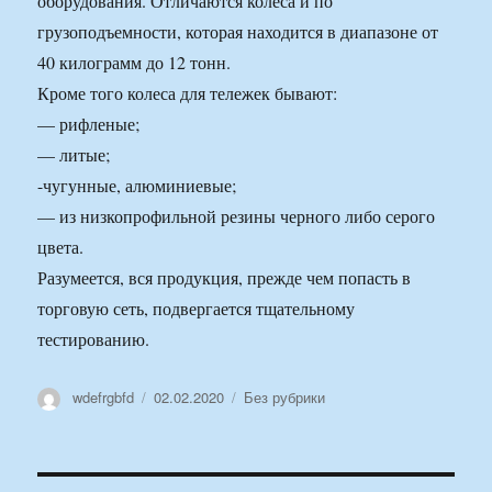
оборудования. Отличаются колеса и по
грузоподъемности, которая находится в диапазоне от
40 килограмм до 12 тонн.
Кроме того колеса для тележек бывают:
— рифленые;
— литые;
-чугунные, алюминиевые;
— из низкопрофильной резины черного либо серого
цвета.
Разумеется, вся продукция, прежде чем попасть в
торговую сеть, подвергается тщательному
тестированию.
Автор
Опубликовано
Рубрики
wdefrgbfd
02.02.2020
Без рубрики