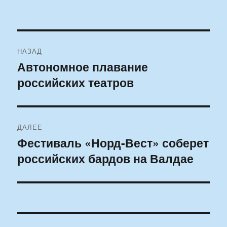
Навигация
НАЗАД
по
Автономное плавание
Предыдущая
российских театров
запись:
записям
ДАЛЕЕ
Фестиваль «Норд-Вест» соберет
Следующая
российских бардов на Валдае
запись: