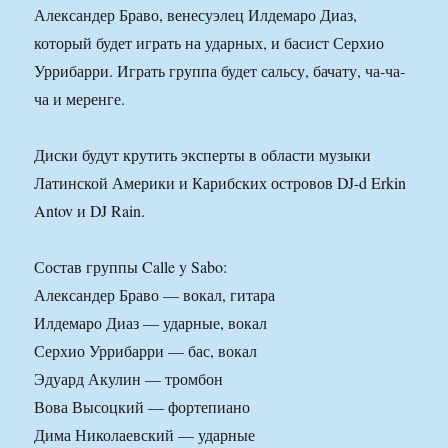
Александер Браво, венесуэлец Илдемаро Диаз,
который будет играть на ударных, и басист Серхио
Уррибарри. Играть группа будет сальсу, бачату, ча-ча-
ча и меренге.
Диски будут крутить эксперты в области музыки
Латинской Америки и Карибских островов DJ-d Erkin
Antov и DJ Rain.
Состав группы Calle y Sabo:
Александер Браво — вокал, гитара
Илдемаро Диаз — ударные, вокал
Серхио Уррибарри — бас, вокал
Эдуард Акулин — тромбон
Вова Высоцкий — фортепиано
Дима Николаевский — ударные