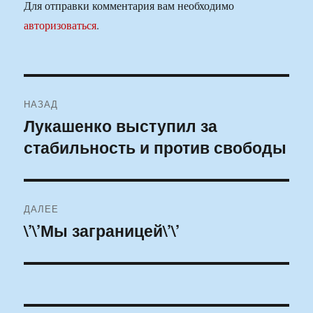
Для отправки комментария вам необходимо
авторизоваться
.
Навигация
НАЗАД
по
Лукашенко выступил за
Предыдущая
стабильность и против свободы
запись:
записям
ДАЛЕЕ
\’\’Мы заграницей\’\’
Следующая
запись: