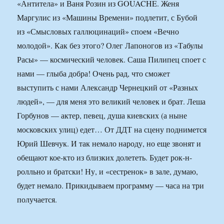
«Антитела» и Ваня Розин из GOUACHE. Женя
Маргулис из «Машины Времени» подлетит, с Бубой
из «Смысловых галлюцинаций» споем «Вечно
молодой». Как без этого? Олег Лапоногов из «Табулы
Расы» — космический человек. Саша Пилипец споет с
нами — глыба добра! Очень рад, что сможет
выступить с нами Александр Чернецкий от «Разных
людей», — для меня это великий человек и брат. Леша
Горбунов — актер, певец, душа киевских (а ныне
московских улиц) едет… От ДДТ на сцену поднимется
Юрий Шевчук. И так немало народу, но еще звонят и
обещают кое-кто из близких долететь. Будет рок-н-
ролльно и братски! Ну, и «сестренок» в зале, думаю,
будет немало. Прикидываем программу — часа на три
получается.