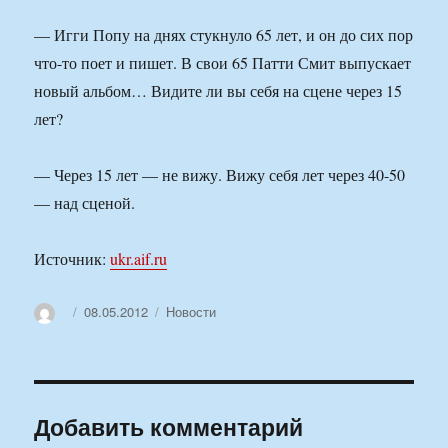
— Игги Попу на днях стукнуло 65 лет, и он до сих пор
что-то поет и пишет. В свои 65 Патти Смит выпускает
новый альбом… Видите ли вы себя на сцене через 15
лет?
— Через 15 лет — не вижу. Вижу себя лет через 40-50
— над сценой.
Источник:
ukr.aif.ru
Автор
Опубликовано
Рубрики
08.05.2012
Новости
Добавить комментарий