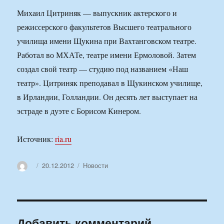
Михаил Цитриняк — выпускник актерского и
режиссерского факультетов Высшего театрального
училища имени Щукина при Вахтанговском театре.
Работал во МХАТе, театре имени Ермоловой. Затем
создал свой театр — студию под названием «Наш
театр». Цитриняк преподавал в Щукинском училище,
в Ирландии, Голландии. Он десять лет выступает на
эстраде в дуэте с Борисом Кинером.
Источник:
ria.ru
Автор
Опубликовано
Рубрики
20.12.2012
Новости
Добавить комментарий