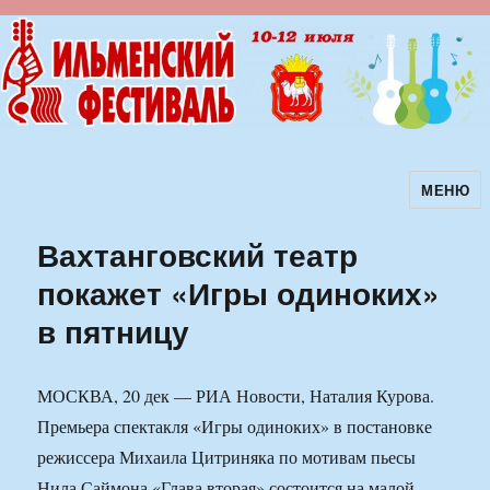
МЕНЮ
Ильменский фестиваль авторской
песни
Вахтанговский театр
покажет «Игры одиноких»
в пятницу
МОСКВА, 20 дек — РИА Новости, Наталия Курова.
Премьера спектакля «Игры одиноких» в постановке
режиссера Михаила Цитриняка по мотивам пьесы
Нила Саймона «Глава вторая» состоится на малой