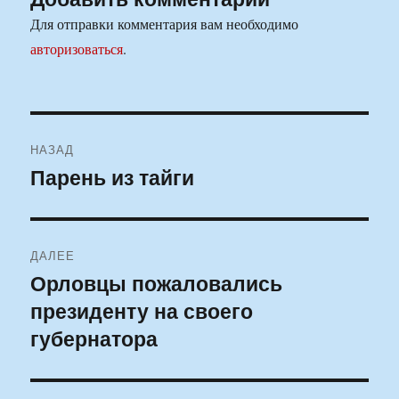
Для отправки комментария вам необходимо
авторизоваться
.
Навигация
НАЗАД
по
Парень из тайги
Предыдущая
запись:
записям
ДАЛЕЕ
Орловцы пожаловались
Следующая
президенту на своего
запись:
губернатора