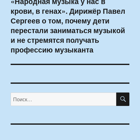
«Народная музыка у нас в
Следующая
крови, в генах». Дирижёр Павел
запись:
Сергеев о том, почему дети
перестали заниматься музыкой
и не стремятся получать
профессию музыканта
ПО
Искать: