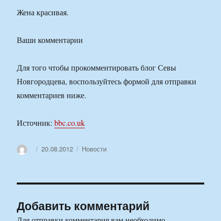
Жена красивая.
Ваши комментарии
Для того чтобы прокомментировать блог Севы
Новгородцева, воспользуйтесь формой для отправки
комментариев ниже.
Источник:
bbc.co.uk
Автор
Опубликовано
Рубрики
20.08.2012
Новости
Добавить комментарий
Для отправки комментария вам необходимо