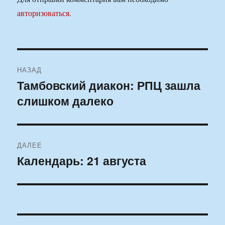
авторизоваться
.
Навигация
НАЗАД
по
Тамбовский диакон: РПЦ зашла
Предыдущая
слишком далеко
запись:
записям
ДАЛЕЕ
Календарь: 21 августа
Следующая
запись: