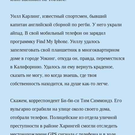
Уилл Карлинг, известный спортсмен, бывший
капитан английской сборной по регби. У него украли
айпад. В свой мобильный телефон он зарядил
программку Find My Iphone. Уиллу удалось
запеленговать свой планшетник в многоквартирном
доме в городе Уокинг, откуда он, правда, переместился
в Калифорнию. Удалось ли ему вернуть краденое,
сказать не могу, но когда знаешь, где твоя
собственность находится, на душе как-то легче.
Скажем, корреспондент Би-би-си Тим Симмондз. Его
вульгарно ограбили на улице около своего дома,
отобрали телефон. Полицейские из отдела уличной
преступности в районе Харингей смогли отследить
местонахождение GPS сигнала с телефона и в ходе