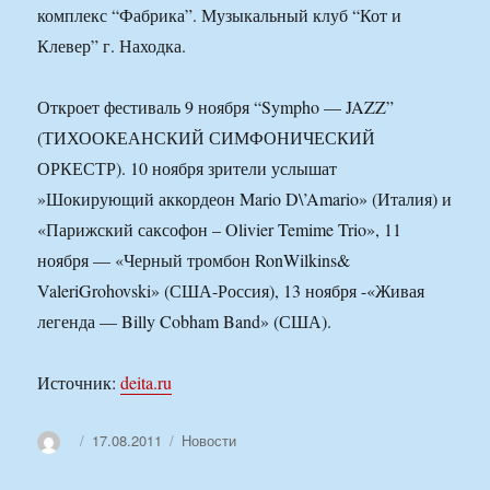
комплекс “Фабрика”. Музыкальный клуб “Кот и
Клевер” г. Находка.
Откроет фестиваль 9 ноября “Sympho — JAZZ”
(ТИХООКЕАНСКИЙ СИМФОНИЧЕСКИЙ
ОРКЕСТР). 10 ноября зрители услышат
»Шокирующий аккордеон Mario D\’Amario» (Италия) и
«Парижский саксофон – Olivier Temime Trio», 11
ноября — «Черный тромбон RonWilkins&
ValeriGrohovski» (США-Россия), 13 ноября -«Живая
легенда — Billy Cobham Band» (США).
Источник:
deita.ru
Автор
Опубликовано
Рубрики
17.08.2011
Новости