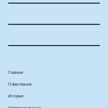
Главная
О фестивале
История
Авторская музыка