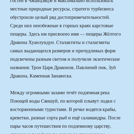
гостей в Чжанцзяцзе и максимально использовать
местные природные ресурсы, стратеги турбизнеса
обустроили целый ряд достопримечательностей.
Среди них неизбежные в горных краях карстовые
пещеры. Здесь им присвоено имя — пещеры Жёлтого
Дракона Хуанлундун. Сталактиты и сталагмиты
самых выдающихся размеров и причудливых форм
подсвечены разным светом и получили экзотические
названия: Трон Царя Драконов, Павлиний пик, Зуб
Дракона, Каменная Занавеска.
Между огромными залами течёт подземная река
Поющей воды Сяншуй, по которой плывут лодки с
восторженными туристами. В речке водятся крабы,
креветки, разные сорта рыб и ещё саламандры. После
пары часов путешествия по подземному царству,