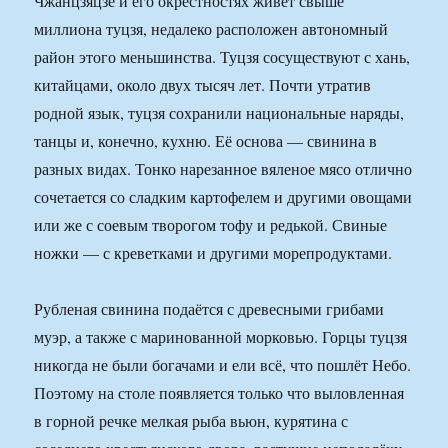
Чжанцзяцзе и его окрестностях живёт свыше
миллиона туцзя, недалеко расположен автономный
район этого меньшинства. Туцзя сосуществуют с хань,
китайцами, около двух тысяч лет. Почти утратив
родной язык, туцзя сохранили национальные наряды,
танцы и, конечно, кухню. Её основа — свинина в
разных видах. Тонко нарезанное вяленое мясо отлично
сочетается со сладким картофелем и другими овощами
или же с соевым творогом тофу и редькой. Свиные
ножки — с креветками и другими морепродуктами.
Рубленая свинина подаётся с древесными грибами
муэр, а также с маринованной морковью. Горцы туцзя
никогда не были богачами и ели всё, что пошлёт Небо.
Поэтому на столе появляется только что выловленная
в горной речке мелкая рыба вьюн, курятина с