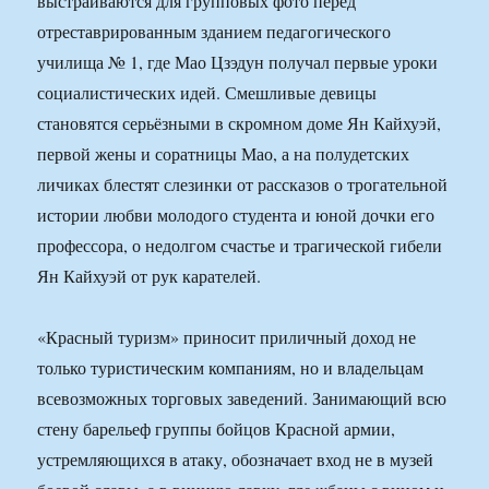
выстраиваются для групповых фото перед
отреставрированным зданием педагогического
училища № 1, где Мао Цзэдун получал первые уроки
социалистических идей. Смешливые девицы
становятся серьёзными в скромном доме Ян Кайхуэй,
первой жены и соратницы Мао, а на полудетских
личиках блестят слезинки от рассказов о трогательной
истории любви молодого студента и юной дочки его
профессора, о недолгом счастье и трагической гибели
Ян Кайхуэй от рук карателей.
«Красный туризм» приносит приличный доход не
только туристическим компаниям, но и владельцам
всевозможных торговых заведений. Занимающий всю
стену барельеф группы бойцов Красной армии,
устремляющихся в атаку, обозначает вход не в музей