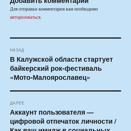
Добавить комментарий
Для отправки комментария вам необходимо
авторизоваться
.
Навигация
НАЗАД
по
В Калужской области стартует
Предыдущая
байкерский рок-фестиваль
запись:
записям
«Мото-Малоярославец»
ДАЛЕЕ
Аккаунт пользователя —
Следующая
цифровой отпечаток личности /
запись:
Как ваш имидж в социальных