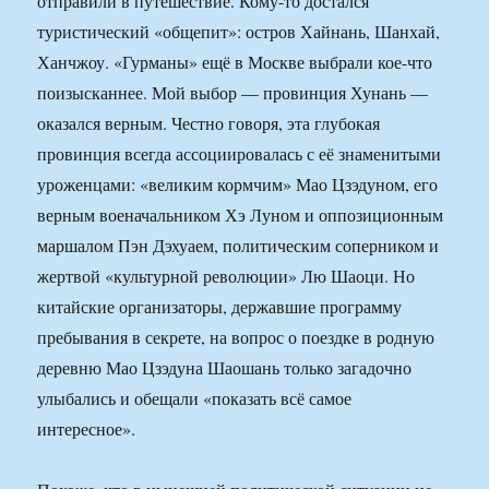
отправили в путешествие. Кому-то достался
туристический «общепит»: остров Хайнань, Шанхай,
Ханчжоу. «Гурманы» ещё в Москве выбрали кое-что
поизысканнее. Мой выбор — провинция Хунань —
оказался верным. Честно говоря, эта глубокая
провинция всегда ассоциировалась с её знаменитыми
уроженцами: «великим кормчим» Мао Цзэдуном, его
верным военачальником Хэ Луном и оппозиционным
маршалом Пэн Дэхуаем, политическим соперником и
жертвой «культурной революции» Лю Шаоци. Но
китайские организаторы, державшие программу
пребывания в секрете, на вопрос о поездке в родную
деревню Мао Цзэдуна Шаошань только загадочно
улыбались и обещали «показать всё самое
интересное».