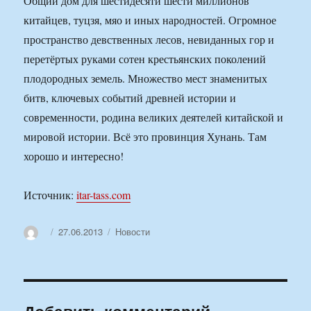
Общий дом для шестидесяти шести миллионов
китайцев, туцзя, мяо и иных народностей. Огромное
пространство девственных лесов, невиданных гор и
перетёртых руками сотен крестьянских поколений
плодородных земель. Множество мест знаменитых
битв, ключевых событий древней истории и
современности, родина великих деятелей китайской и
мировой истории. Всё это провинция Хунань. Там
хорошо и интересно!
Источник:
itar-tass.com
Автор
Опубликовано
Рубрики
27.06.2013
Новости