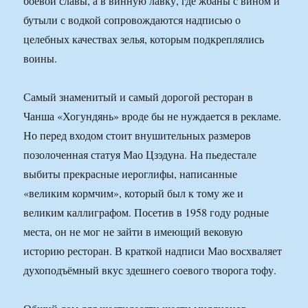
боевой славы, а в винную лавку, где жбаны с вином и
бутыли с водкой сопровождаются надписью о
целебных качествах зелья, которым подкреплялись
воины.
Самый знаменитый и самый дорогой ресторан в
Чанша «Хогундянь» вроде бы не нуждается в рекламе.
Но перед входом стоит внушительных размеров
позолоченная статуя Мао Цзэдуна. На пьедестале
выбиты прекрасные иероглифы, написанные
«великим кормчим», который был к тому же и
великим каллиграфом. Посетив в 1958 году родные
места, он не мог не зайти в имеющий вековую
историю ресторан. В краткой надписи Мао восхваляет
духоподъёмный вкус здешнего соевого творога тофу.