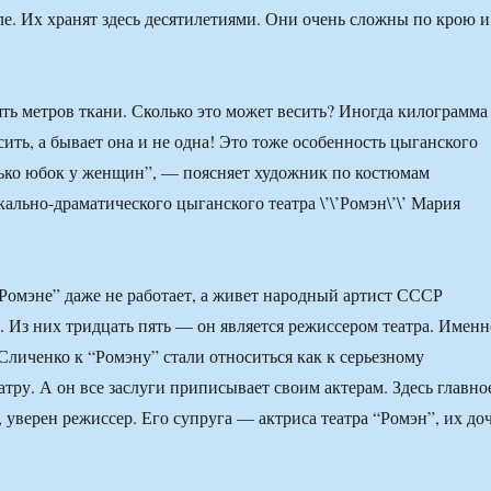
е. Их хранят здесь десятилетиями. Они очень сложны по крою и
ять метров ткани. Сколько это может весить? Иногда килограмма
ить, а бывает она и не одна! Это тоже особенность цыганского
ько юбок у женщин”, — поясняет художник по костюмам
ально-драматического цыганского театра \’\’Ромэн\’\’ Мария
“Ромэне” даже не работает, а живет народный артист СССР
 Из них тридцать пять — он является режиссером театра. Именн
Сличенко к “Ромэну” стали относиться как к серьезному
атру. А он все заслуги приписывает своим актерам. Здесь главно
 уверен режиссер. Его супруга — актриса театра “Ромэн”, их до