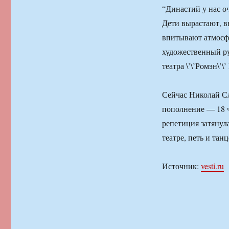
“Династий у нас оч
Дети вырастают, в
впитывают атмосф
художественный р
театра \’\’Ромэн\’
Сейчас Николай Сл
пополнение — 18 ч
репетиция затянула
театре, петь и танц
Источник:
vesti.ru