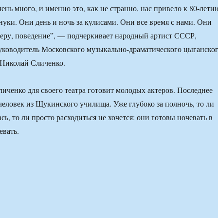
ень много, и именно это, как не странно, нас привело к 80-лети
нуки. Они день и ночь за кулисами. Они все время с нами. Они
еру, поведение”, — подчеркивает народный артист СССР,
уководитель Московского музыкально-драматического цыганско
\’ Николай Сличенко.
иченко для своего театра готовит молодых актеров. Последнее
еловек из Щукинского училища. Уже глубоко за полночь, то ли
сь, то ли просто расходиться не хочется: они готовы ночевать в
евать.