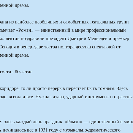
менной драмы.
одна из наиболее необычных и самобытных театральных трупп
отмечает «Ромэн» — единственный в мире профессиональный
Коллектив поздравили президент Дмитрий Медведев и премьер
егодня в репертуаре театра полтора десятка спектаклей от
менной драмы.
 коридоре, то ли просто перерыв перестает быть томным. Здесь
зде, всегда и все. Нужна гитара, ударный инструмент и страстны
ет здесь каждый день праздник. «Ромэн» — единственный в мир
А начиналось все в 1931 году с музыкально-драматического