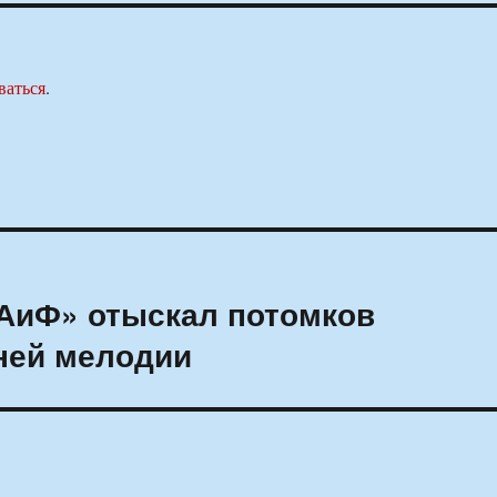
ваться
.
«АиФ» отыскал потомков
ней мелодии