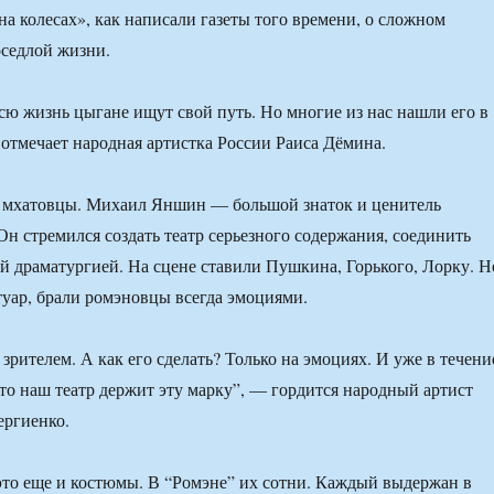
на колесах», как написали газеты того времени, о сложном
оседлой жизни.
всю жизнь цыгане ищут свой путь. Но многие из нас нашли его в
 отмечает народная артистка России Раиса Дёмина.
 мхатовцы. Михаил Яншин — большой знаток и ценитель
Он стремился создать театр серьезного содержания, соединить
й драматургией. На сцене ставили Пушкина, Горького, Лорку. Н
туар, брали ромэновцы всегда эмоциями.
зрителем. А как его сделать? Только на эмоциях. И уже в течени
что наш театр держит эту марку”, — гордится народный артист
ергиенко.
то еще и костюмы. В “Ромэне” их сотни. Каждый выдержан в