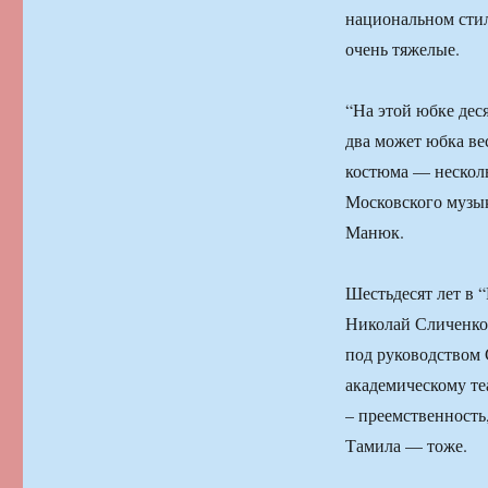
национальном стил
очень тяжелые.
“На этой юбке дес
два может юбка вес
костюма — нескол
Московского музык
Манюк.
Шестьдесят лет в 
Николай Сличенко.
под руководством 
академическому те
– преемственность,
Тамила — тоже.