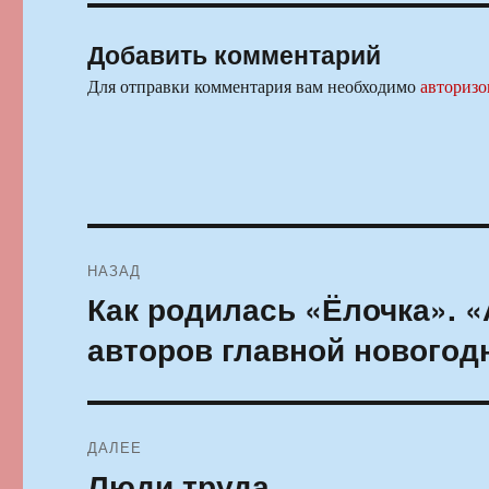
Добавить комментарий
Для отправки комментария вам необходимо
авторизо
Навигация
НАЗАД
по
Как родилась «Ёлочка». 
Предыдущая
запись:
записям
авторов главной новогод
ДАЛЕЕ
Люди труда
Следующая