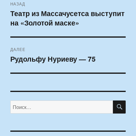
НАЗАД
по
Театр из Массачусетса выступит
Предыдущая
на «Золотой маске»
запись:
записям
ДАЛЕЕ
Рудольфу Нуриеву — 75
Следующая
запись:
ПО
Искать: