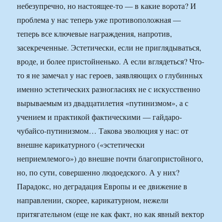
небезупречно, но настоящее-то — в какие ворота? И
проблема у нас теперь уже противоположная —
теперь все ключевые награждения, напротив,
засекреченные. Эстетически, если не приглядываться,
вроде, и более пристойненько. А если вглядеться? Что-
то я не замечал у нас героев, заявляющих о глубинных
именно эстетических разногласиях не с искусственно
вырываемым из двадцатилетия «путинизмом», а с
учением и практикой фактическими — гайдаро-
чубайсо-путинизмом… Такова эволюция у нас: от
внешне карикатурного («эстетически
неприемлемого») до внешне почти благопристойного,
но, по сути, совершенно людоедского. А у них?
Парадокс, но деградация Европы и ее движение в
направлении, скорее, карикатурном, нежели
притягательном (еще не как факт, но как явный вектор