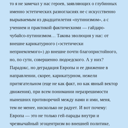
то я не замечал у нас героев, заявляющих о глубинных
именно эстетических разногласиях не с искусственно
вырываемым из двадцатилетия «путинизмом», а с
учением и практикой фактическими — гайдаро-
чубайсо-путинизмом… Такова эволюция у нас: от
внешне карикатурного («эстетически
неприемлемого») до внешне почти благопристойного,
но, по сути, совершенно людоедского. А у них?
Парадокс, но деградация Европы и ее движение в
направлении, скорее, карикатурном, нежели
притягательном (еще не как факт, но как явный вектор
движения), при всем понимании неразрешимости
нынешних противоречий между нами и ими, меня,
тем не менее, нисколько не радует. И вот почему:
Европа — это не только гей-парады внутри и
чрезвычайный эгоцентризм во внешней политике,