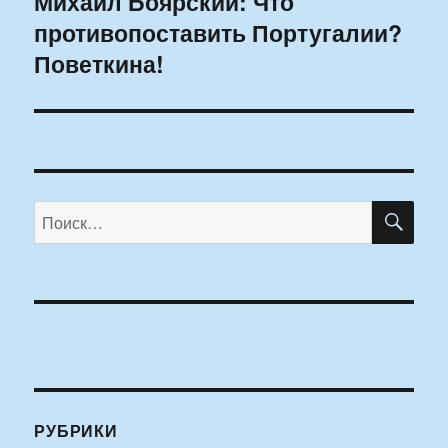
Михаил Боярский: Что
Следующая
противопоставить Португалии?
запись:
Поветкина!
ПО
Искать:
РУБРИКИ