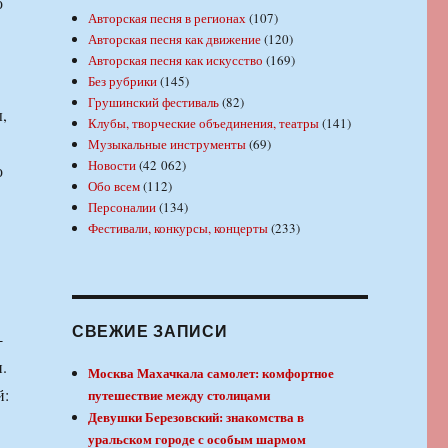
о
Авторская песня в регионах
(107)
Авторская песня как движение
(120)
Авторская песня как искусство
(169)
Без рубрики
(145)
Грушинский фестиваль
(82)
,
Клубы, творческие объединения, театры
(141)
Музыкальные инструменты
(69)
Новости
(42 062)
о
Обо всем
(112)
Персоналии
(134)
Фестивали, конкурсы, концерты
(233)
СВЕЖИЕ ЗАПИСИ
-
.
Москва Махачкала самолет: комфортное
й:
путешествие между столицами
Девушки Березовский: знакомства в
уральском городе с особым шармом