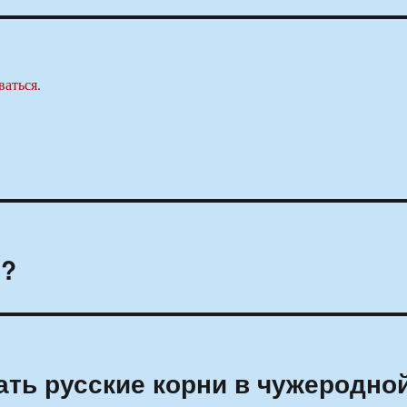
ваться
.
т?
ть русские корни в чужеродно