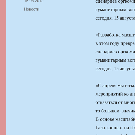
Автор
Опубликовано
15.08.2012
сценариев оргкоми
Рубрики
Новости
гуманитарным воп
сегодня, 15 августа
«Разработка масш
в этом году превр
сценариев оргкоми
гуманитарным воп
сегодня, 15 августа
«С апреля мы нача
мероприятий ко дн
отказаться от мно
то большем, значи
В основе масштабн
Гала-концерт на П