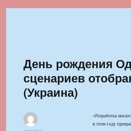
Ильменский фестиваль автор
День рождения Од
сценариев отобра
(Украина)
«Разработка масш
в этом году превр