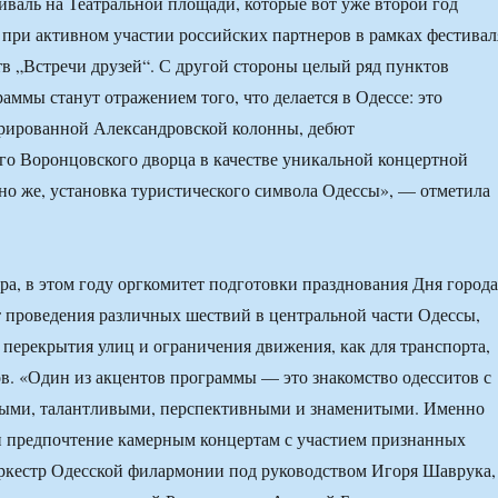
валь на Театральной площади, которые вот уже второй год
 при активном участии российских партнеров в рамках фестивал
тв „Встречи друзей“. С другой стороны целый ряд пунктов
аммы станут отражением того, что делается в Одессе: это
врированной Александровской колонны, дебют
о Воронцовского дворца в качестве уникальной концертной
но же, установка туристического символа Одессы», — отметила
ра, в этом году оргкомитет подготовки празднования Дня города
 проведения различных шествий в центральной части Одессы,
 перекрытия улиц и ограничения движения, как для транспорта,
ов. «Один из акцентов программы — это знакомство одесситов с
дыми, талантливыми, перспективными и знаменитыми. Именно
и предпочтение камерным концертам с участием признанных
ркестр Одесской филармонии под руководством Игоря Шаврука,