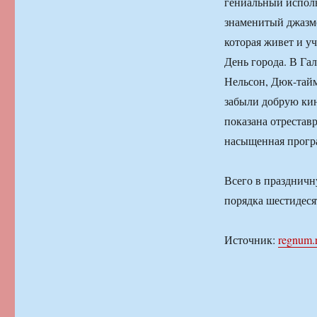
гениальный испол
знаменитый джазм
которая живет и уч
День города. В Га
Нельсон, Дюк-тай
забыли добрую ки
показана отрестав
насыщенная прогр
Всего в празднич
порядка шестидеся
Источник:
regnum.