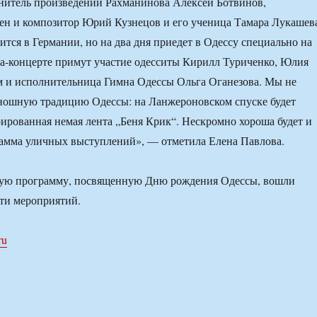
нитель произведений Рахманинова Алексей Ботвинов,
ен и композитор Юрий Кузнецов и его ученица Тамара Лукашев
ится в Германии, но на два дня приедет в Одессу специально на
ла-концерте примут участие одесситы Кирилл Туриченко, Юлия
м и исполнительница Гимна Одессы Ольга Оганезова. Мы не
ношную традицию Одессы: на Ланжероновском спуске будет
рированная немая лента „Беня Крик“. Нескромно хороша будет и
амма уличных выступлений», — отметила Елена Павлова.
ную программу, посвященную Дню рождения Одессы, вошли
ти мероприятий.
ru