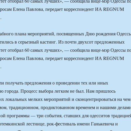
тет отобрал 60 самых лучших», — сообщила вице-мэр Одессы п
росам Елена Павлова, передает корреспондент ИА REGNUM
.
табного плана мероприятий, посвященных Дню рождения Одессы
атились в серьезный кастинг. Из почти двухсот предложенных
тет отобрал 60 самых лучших», — сообщила вице-мэр Одессы п
росам Елена Павлова, передает корреспондент ИА REGNUM
.
ли получать предложения о проведении тех или иных
ю города. Процесс выбора легким не был. Нам пришлось
гих локальных мелких мероприятий и сконцентрироваться на чем
мом, традиционном, продиктованном временем и нашими делами
ой программы — три события, ставших для одесситов традицие
отемкинской лестнице, рок-фестиваль имени Ганькевича и