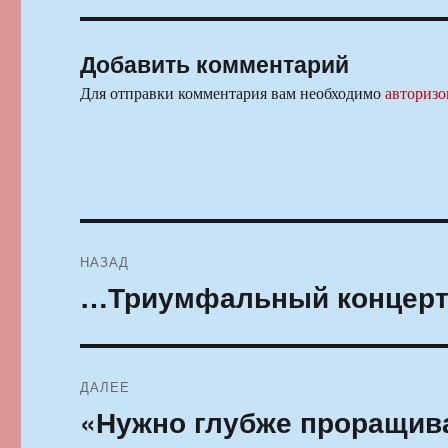
Добавить комментарий
Для отправки комментария вам необходимо
авторизо
Навигация
НАЗАД
по
…Триумфальный концер
Предыдущая
запись:
записям
ДАЛЕЕ
«Нужно глубже проращива
Следующая
запись: