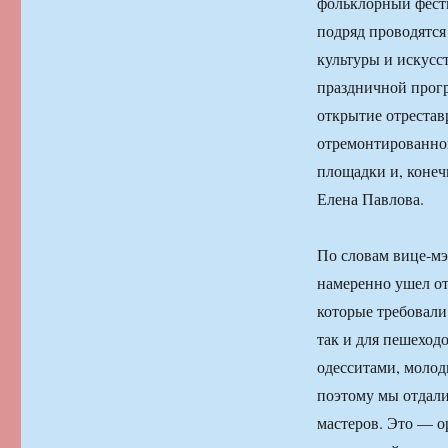
фольклорный фести
подряд проводятся
культуры и искусс
праздничной прогр
открытие отреста
отремонтированног
площадки и, конеч
Елена Павлова.
По словам вице-мэ
намеренно ушел от
которые требовали
так и для пешеход
одесситами, моло
поэтому мы отдал
мастеров. Это — о