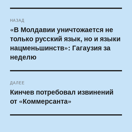
Навигация
НАЗАД
по
«В Молдавии уничтожается не
Предыдущая
только русский язык, но и языки
запись:
записям
нацменьшинств»: Гагаузия за
неделю
ДАЛЕЕ
Кинчев потребовал извинений
Следующая
от «Коммерсанта»
запись: