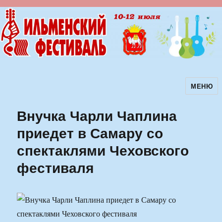
МЕНЮ
Ильменский фестиваль авторской
песни
Внучка Чарли Чаплина
приедет в Самару со
спектаклями Чеховского
фестиваля