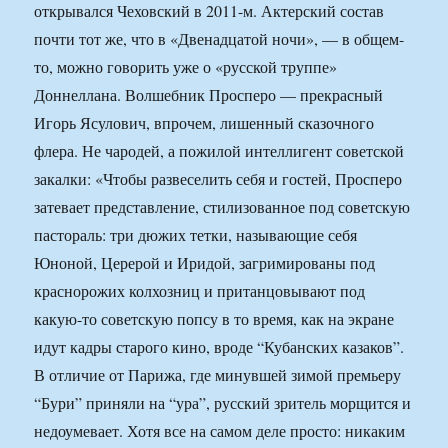
открывался Чеховский в 2011-м. Актерский состав
почти тот же, что в «Двенадцатой ночи», — в общем-
то, можно говорить уже о «русской труппе»
Доннеллана. Волшебник Просперо — прекрасный
Игорь Ясулович, впрочем, лишенный сказочного
флера. Не чародей, а пожилой интеллигент советской
закалки: «Чтобы развеселить себя и гостей, Просперо
затевает представление, стилизованное под советскую
пастораль: три дюжих тетки, называющие себя
Юноной, Церерой и Иридой, загримированы под
краснорожих колхозниц и пританцовывают под
какую-то советскую попсу в то время, как на экране
идут кадры старого кино, вроде “Кубанских казаков”.
В отличие от Парижа, где минувшей зимой премьеру
“Бури” приняли на “ура”, русский зритель морщится и
недоумевает. Хотя все на самом деле просто: никаким