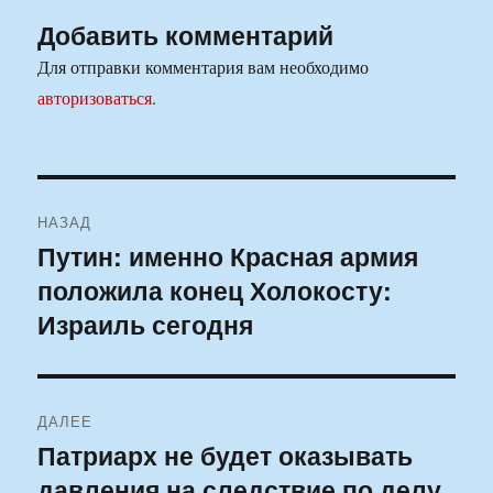
Добавить комментарий
Для отправки комментария вам необходимо
авторизоваться
.
Навигация
НАЗАД
по
Путин: именно Красная армия
Предыдущая
положила конец Холокосту:
запись:
записям
Израиль сегодня
ДАЛЕЕ
Патриарх не будет оказывать
Следующая
давления на следствие по делу
запись: