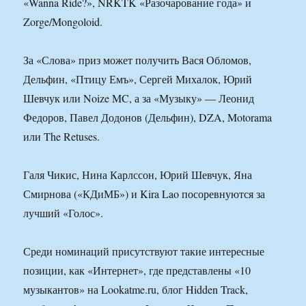
«Wanna Ride?», NRKTK «Разочарование года» и
Zorge/Mongoloid.
За «Слова» приз может получить Вася Обломов,
Дельфин, «Птицу Емъ», Сергей Михалок, Юрий
Шевчук или Noize MC, а за «Музыку» — Леонид
Федоров, Павел Додонов (Дельфин), DZA, Motorama
или The Retuses.
Галя Чикис, Нина Карлссон, Юрий Шевчук, Яна
Смирнова («КДиМБ») и Kira Lao посоревнуются за
лучший «Голос».
Среди номинаций присутствуют такие интересные
позиции, как «Интернет», где представлены «10
музыкантов» на Lookatme.ru, блог Hidden Track,