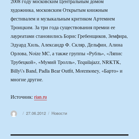
2008 году московским Центральным домом
художника, московским Открытым книжным
фестивалем и музыкальным критиком Артемием
Троицким. За три года существования премии ее
лауреатами становились Борис Гребенщиков, Земфира,
Эдуард Хиль, Александр Ф. Скляр, Дельфин, Алина
Орлова, Noize MC, а также группы «Рубль», «Ляпис
Трубецкой», «Мумий Тролль», Tequilajazz, NRKTK,
Billy\’s Band, Padla Bear Outfit, Moremoney, «Барто» и
многие другие.
Источник:
rian.ru
Автор
Опубликовано
Рубрики
27.06.2012
Новости