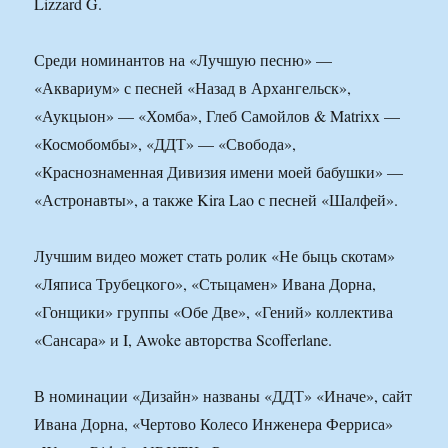
Lizzard G.
Среди номинантов на «Лучшую песню» —
«Аквариум» с песней «Назад в Архангельск»,
«Аукцыон» — «Хомба», Глеб Самойлов & Matrixx —
«Космобомбы», «ДДТ» — «Свобода»,
«Краснознаменная Дивизия имени моей бабушки» —
«Астронавты», а также Kira Lao с песней «Шалфей».
Лучшим видео может стать ролик «Не быць скотам»
«Ляписа Трубецкого», «Стыцамен» Ивана Дорна,
«Гонщики» группы «Обе Две», «Гений» коллектива
«Сансара» и I, Awoke авторства Scofferlane.
В номинации «Дизайн» названы «ДДТ» «Иначе», сайт
Ивана Дорна, «Чертово Колесо Инженера Ферриса»