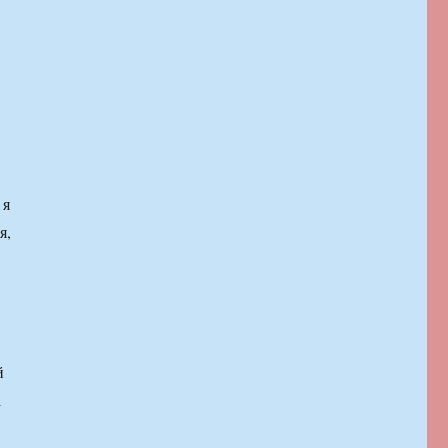
 я
я,
й
а