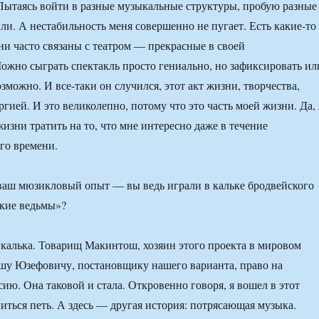
 Пытаясь войти в разные музыкальные структуры, пробую разные
ли. А нестабильность меня совершенно не пугает. Есть какие-то
и часто связаны с театром — прекрасные в своей
жно сыграть спектакль просто гениально, но зафиксировать ил
зможно. И все-таки он случился, этот акт жизни, творчества,
гией. И это великолепно, потому что это часть моей жизни. Да, 
жизни тратить на то, что мне интересно даже в течение
го времени.
ваш мюзикловый опыт — вы ведь играли в кальке бродвейского
кие ведьмы»?
 калька. Товарищ Макинтош, хозяин этого проекта в мировом
шу Юзефовичу, постановщику нашего варианта, право на
ию. Она таковой и стала. Откровенно говоря, я вошел в этот
читься петь. А здесь — другая история: потрясающая музыка.