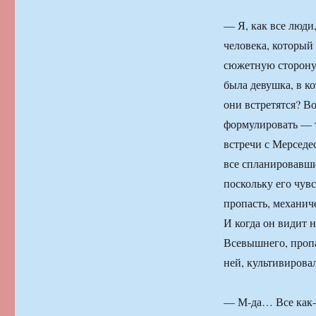
— Я, как все люди,
человека, который
сюжетную сторону 
была девушка, в к
они встретятся? В
формулировать — то
встречи с Мерседе
все спланировавши
поскольку его чув
пропасть, механич
И когда он видит 
Всевышнего, пропа
ней, культивировал
— М-да… Все как-т