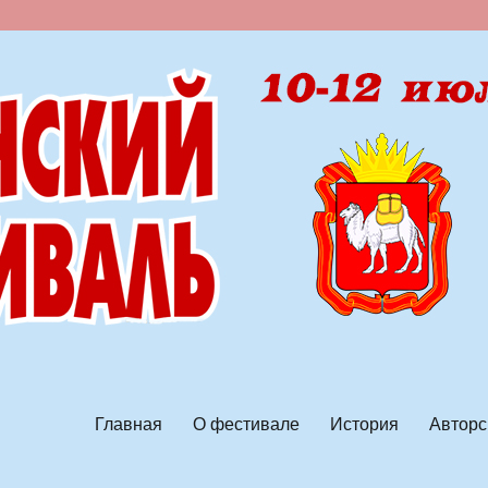
ской песни
Главная
О фестивале
История
Авторс