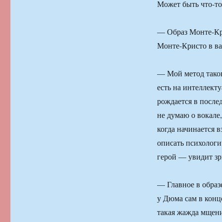
Может быть что-то
— Образ Монте-Кри
Монте-Кристо в в
— Мой метод таков
есть на интеллекту
рождается в после
не думаю о вокале,
когда начинается 
описать психологич
герой — увидит зр
— Главное в образ
у Дюма сам в конц
такая жажда мщен