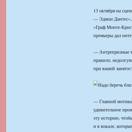
13 октября на сце
— Эдмон Дантес», 
«Граф Монте-Крис
премьеры дал инте
— Антрепризные м
правило, недолгую
при вашей занятос
— Главной мотивац
удивительное прои
эту историю, чтоб
и в вокале, которы