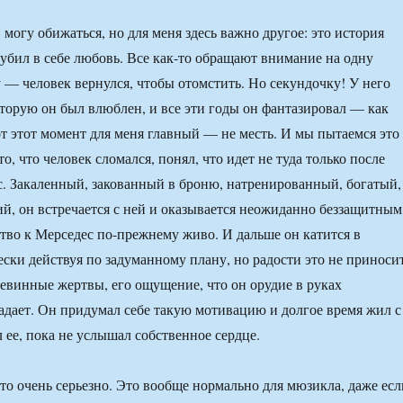
 могу обижаться, но для меня здесь важно другое: это история
 убил в себе любовь. Все как-то обращают внимание на одну
— человек вернулся, чтобы отомстить. Но секундочку! У него
оторую он был влюблен, и все эти годы он фантазировал — как
от этот момент для меня главный — не месть. И мы пытаемся это
, что человек сломался, понял, что идет не туда только после
с. Закаленный, закованный в броню, натренированный, богатый,
й, он встречается с ней и оказывается неожиданно беззащитным
ство к Мерседес по-прежнему живо. И дальше он катится в
ески действуя по задуманному плану, но радости это не приносит
невинные жертвы, его ощущение, что он орудие в руках
дает. Он придумал себе такую мотивацию и долгое время жил с
 ее, пока не услышал собственное сердце.
о очень серьезно. Это вообще нормально для мюзикла, даже есл