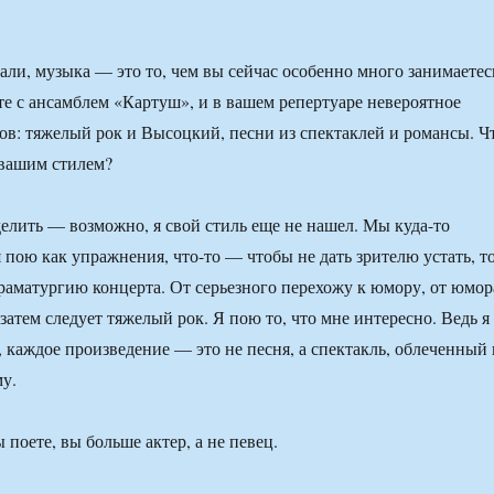
али, музыка — это то, чем вы сейчас особенно много занимаетес
те с ансамблем «Картуш», и в вашем репертуаре невероятное
ов: тяжелый рок и Высоцкий, песни из спектаклей и романсы. Ч
 вашим стилем?
елить — возможно, я свой стиль еще не нашел. Мы куда-то
я пою как упражнения, что-то — чтобы не дать зрителю устать, т
раматургию концерта. От серьезного перехожу к юмору, от юмор
атем следует тяжелый рок. Я пою то, что мне интересно. Ведь я
, каждое произведение — это не песня, а спектакль, облеченный 
у.
ы поете, вы больше актер, а не певец.