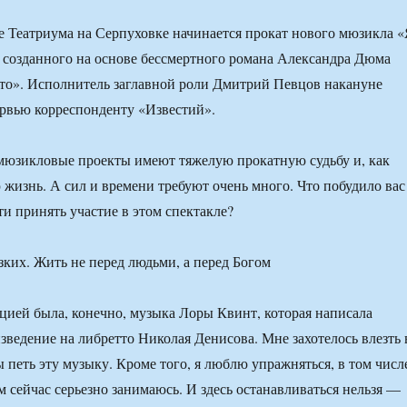
не Театриума на Серпуховке начинается прокат нового мюзикла 
созданного на основе бессмертного романа Александра Дюма
то». Исполнитель заглавной роли Дмитрий Певцов накануне
рвью корреспонденту «Известий».
юзикловые проекты имеют тяжелую прокатную судьбу и, как
 жизнь. А сил и времени требуют очень много. Что побудило вас
ти принять участие в этом спектакле?
ией была, конечно, музыка Лоры Квинт, которая написала
зведение на либретто Николая Денисова. Мне захотелось влезть 
ы петь эту музыку. Кроме того, я люблю упражняться, в том числ
м сейчас серьезно занимаюсь. И здесь останавливаться нельзя —