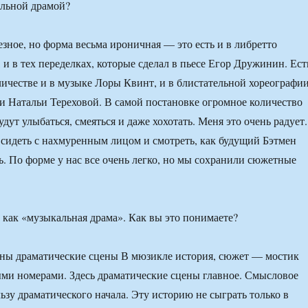
альной драмой?
зное, но форма весьма ироничная — это есть и в либретто
 и в тех переделках, которые сделал в пьесе Егор Дружинин. Ест
личестве и в музыке Лоры Квинт, и в блистательной хореографи
и Натальи Тереховой. В самой постановке огромное количество
будут улыбаться, смеяться и даже хохотать. Меня это очень радует.
 сидеть с нахмуренным лицом и смотреть, как будущий Бэтмен
ь. По форме у нас все очень легко, но мы сохранили сюжетные
как «музыкальная драма». Как вы это понимаете?
жны драматические сцены В мюзикле история, сюжет — мостик
ми номерами. Здесь драматические сцены главное. Смысловое
ьзу драматического начала. Эту историю не сыграть только в