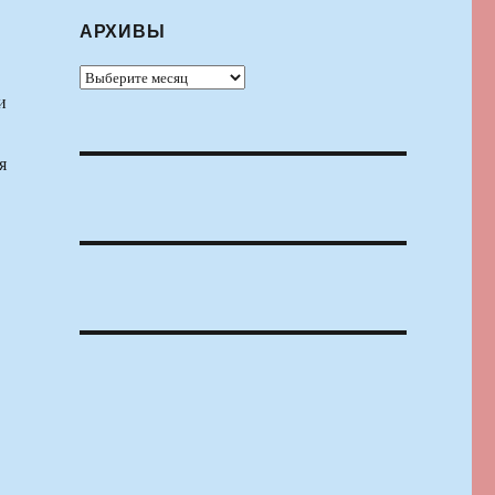
АРХИВЫ
Архивы
и
я