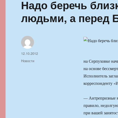
Надо беречь близ
людьми, а перед 
Автор
Опубликовано
12.10.2012
Рубрики
Новости
на Серпуховке нач
на основе бессмер
Исполнитель загл
корреспонденту «И
— Антрепризные м
правило, недолгую
при вашей занятос