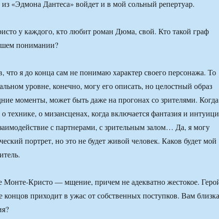
 из «Эдмона Дантеса» войдет и в мой сольный репертуар.
сто у каждого, кто любит роман Дюма, свой. Кто такой граф
ашем понимании?
, что я до конца сам не понимаю характер своего персонажа. То
альном уровне, конечно, могу его описать, но целостный образ
дние моменты, может быть даже на прогонах со зрителями. Когда
 о технике, о мизансценах, когда включается фантазия и интуици
взаимодействие с партнерами, с зрительным залом… Да, я могу
еский портрет, но это не будет живой человек. Каков будет мой
итель.
е Монте-Кристо — мщение, причем не адекватно жестокое. Геро
е концов приходит в ужас от собственных поступков. Вам близк
ия?