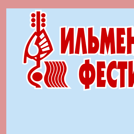
Ильменский фестиваль автор