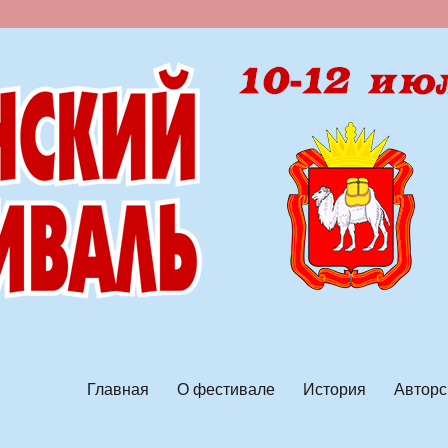
ской песни
Главная
О фестивале
История
Авторс