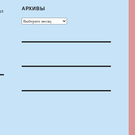
В
АРХИВЫ
ал
Архивы