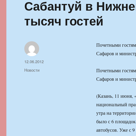
Сабантуй в Нижне
тысяч гостей
Почетными гостями
Сафаров и министр
Автор
Опубликовано
12.06.2012
Рубрики
Новости
Почетными гостями
Сафаров и министр
(Казань, 11 июня,
национальный праз
утра на территори
было с 6 площадок
автобусов. Уже с 