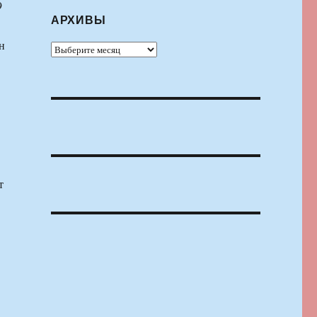
9
АРХИВЫ
н
Архивы
т