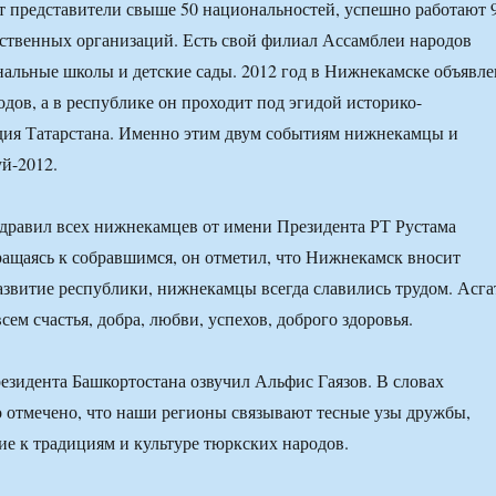
 представители свыше 50 национальностей, успешно работают 
ственных организаций. Есть свой филиал Ассамблеи народов
нальные школы и детские сады. 2012 год в Нижнекамске объявле
дов, а в республике он проходит под эгидой историко-
дия Татарстана. Именно этим двум событиям нижнекамцы и
й-2012.
дравил всех нижнекамцев от имени Президента РТ Рустама
щаясь к собравшимся, он отметил, что Нижнекамск вносит
азвитие республики, нижнекамцы всегда славились трудом. Асга
ем счастья, добра, любви, успехов, доброго здоровья.
езидента Башкортостана озвучил Альфис Гаязов. В словах
 отмечено, что наши регионы связывают тесные узы дружбы,
е к традициям и культуре тюркских народов.