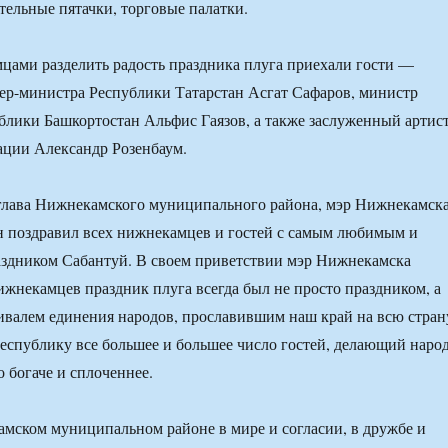
ательные пятачки, торговые палатки.
цами разделить радость праздника плуга приехали гости —
ер-министра Республики Татарстан Асгат Сафаров, министр
блики Башкортостан Альфис Гаязов, а также заслуженный артис
ации Александр Розенбаум.
глава Нижнекамского муниципального района, мэр Нижнекамск
 поздравил всех нижнекамцев и гостей с самым любимым и
здником Сабантуй. В своем приветствии мэр Нижнекамска
нижнекамцев праздник плуга всегда был не просто праздником, а
валем единения народов, прославившим наш край на всю стран
спублику все большее и большее число гостей, делающий наро
 богаче и сплоченнее.
мском муниципальном районе в мире и согласии, в дружбе и