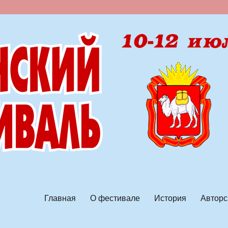
ской песни
Главная
О фестивале
История
Авторс