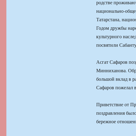
родстве проживают
национально-обще
Татарстана, нацио
Годом дружбы наро
культурного насле
посвятили Сабанту
Асгат Сафаров поз
Минниханова. Обра
большой вклад в р
Сафаров пожелал вс
Приветствие от Пр
поздравления было
бережное отношени