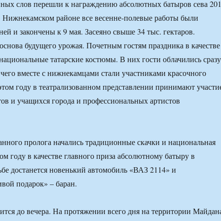
нных слов перешли к награждению абсолютных батыров сева 20
 в Нижнекамском районе все весенне-полевые работы были
ей и закончены к 9 мая. Засеяно свыше 34 тыс. гектаров.
основа будущего урожая. Почетным гостям праздника в качестве
национальные татарские костюмы. В них гости облачились сразу
е чего вместе с нижнекамцами стали участниками красочного
 этом году в театрализованном представлении принимают участи
тов и учащихся города и профессиональных артистов
анного пролога начались традиционные скачки и национальная
том году в качестве главного приза абсолютному батыру в
бе достанется новенький автомобиль «ВАЗ 2114» и
вой подарок» – баран.
тся до вечера. На протяжении всего дня на территории Майдан