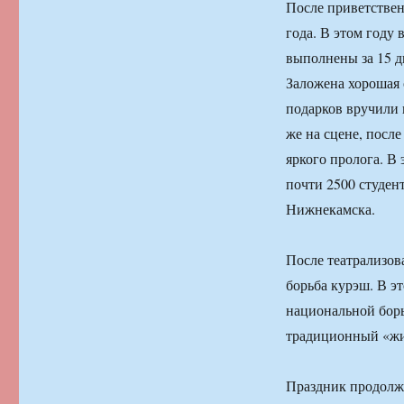
После приветстве
года. В этом году
выполнены за 15 дн
Заложена хорошая 
подарков вручили 
же на сцене, посл
яркого пролога. В
почти 2500 студен
Нижнекамска.
После театрализов
борьба курэш. В э
национальной борь
традиционный «жи
Праздник продолжи