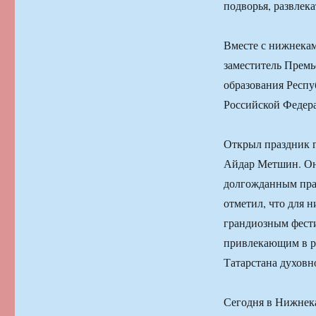
подворья, развлек
Вместе с нижнекам
заместитель Премь
образования Респу
Российской Федер
Открыл праздник 
Айдар Метшин. Он
долгожданным пра
отметил, что для 
грандиозным фести
привлекающим в ре
Татарстана духовно
Сегодня в Нижнека