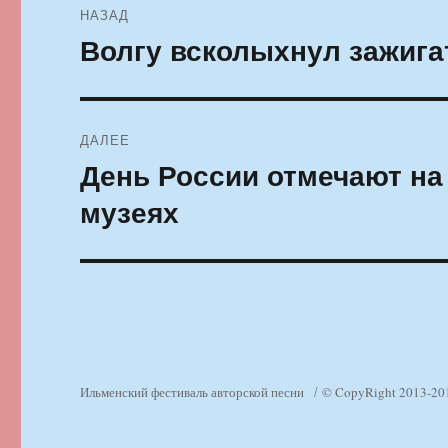
НАЗАД
по
Волгу всколыхнул зажига
Предыдущая
запись:
записям
ДАЛЕЕ
День России отмечают на
Следующая
запись:
музеях
Ильменский фестиваль авторской песни
© CopyRight 2013-20