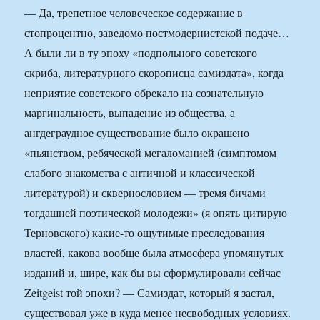
— Да, трепетное человеческое содержание в
стопроцентно, заведомо постмодернистской подаче…
А были ли в ту эпоху «подпольного советского
скриба, литературного скорописца самиздата», когда
неприятие советского обрекало на сознательную
маргинальность, выпадение из общества, а
ангдеграудное существование было окрашено
«пьянством, ребяческой мегаломанией (симптомом
слабого знакомства с античной и классической
литературой) и сквернословием — тремя бичами
тогдашней поэтической молодежи» (я опять цитирую
Терновского) какие-то ощутимые преследования
властей, какова вообще была атмосфера упомянутых
изданий и, шире, как бы вы сформулировали сейчас
Zeitgeist той эпохи? — Самиздат, который я застал,
существовал уже в куда менее несвободных условиях.