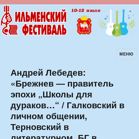
МЕНЮ
Ильменский фестиваль авторской
песни
Андрей Лебедев:
«Брежнев — правитель
эпохи „Школы для
дураков…“ / Галковский в
личном общении,
Терновский в
литературном, БГ в