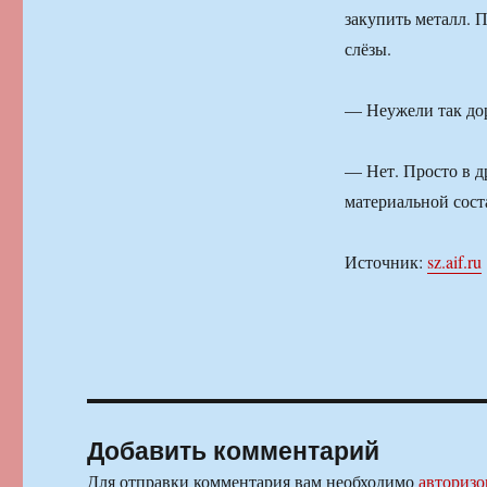
закупить металл. 
слёзы.
— Неужели так до
— Нет. Просто в др
материальной сос
Источник:
sz.aif.ru
Добавить комментарий
Для отправки комментария вам необходимо
авторизо