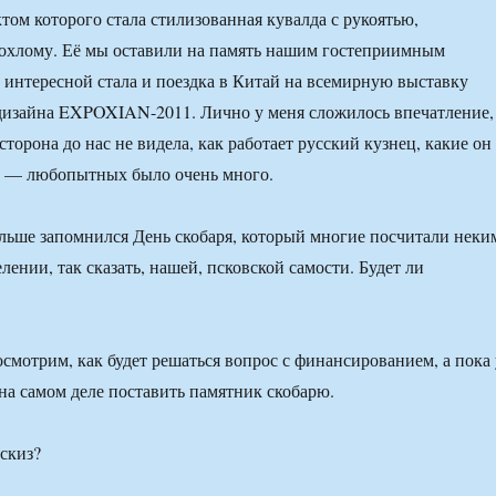
том которого стала стилизованная кувалда с рукоятью,
хохлому. Её мы оставили на память нашим гостеприимным
е интересной стала и поездка в Китай на всемирную выставку
дизайна EXPOXIAN-2011. Лично у меня сложилось впечатление,
орона до нас не видела, как работает русский кузнец, какие он
ь — любопытных было очень много.
ьше запомнился День скобаря, который многие посчитали неки
ении, так сказать, нашей, псковской самости. Будет ли
смотрим, как будет решаться вопрос с финансированием, а пока 
 на самом деле поставить памятник скобарю.
эскиз?