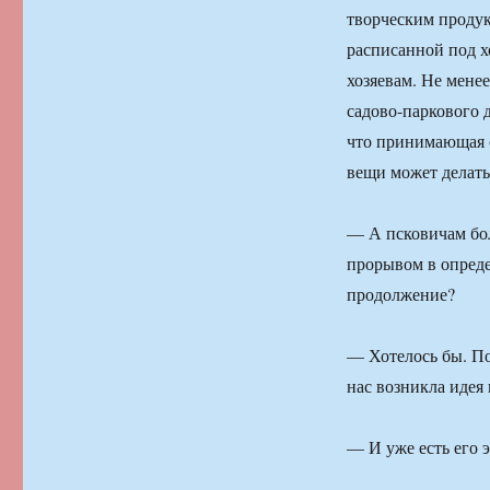
творческим продук
расписанной под 
хозяевам. Не мене
садово-паркового 
что принимающая ст
вещи может делат
— А псковичам бол
прорывом в определ
продолжение?
— Хотелось бы. По
нас возникла идея
— И уже есть его 