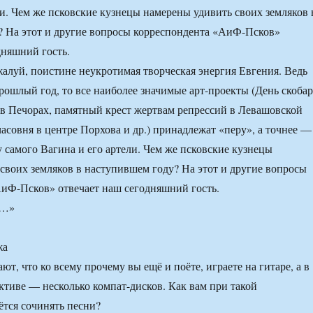
ли. Чем же псковские кузнецы намерены удивить своих земляков 
 На этот и другие вопросы корреспондента «АиФ-Псков»
дняшний гость.
алуй, поистине неукротимая творческая энергия Евгения. Ведь
рошлый год, то все наиболее значимые арт-проекты (День скобар
в Печорах, памятный крест жертвам репрессий в Левашовской
часовня в центре Порхова и др.) принадлежат «перу», а точнее —
 самого Вагина и его артели. Чем же псковские кузнецы
своих земляков в наступившем году? На этот и другие вопросы
иФ-Псков» отвечает наш сегодняшний гость.
жа
ют, что ко всему прочему вы ещё и поёте, играете на гитаре, а в
ктиве — несколько компат-дисков. Как вам при такой
ётся сочинять песни?