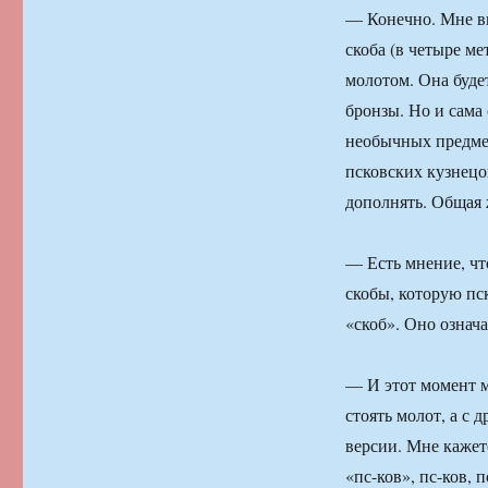
— Конечно. Мне ви
скоба (в четыре ме
молотом. Она будет
бронзы. Но и сама 
необычных предмет
псковских кузнецо
дополнять. Общая ж
— Есть мнение, чт
скобы, которую пс
«скоб». Оно означ
— И этот момент м
стоять молот, а с 
версии. Мне кажетс
«пс-ков», пс-ков, 