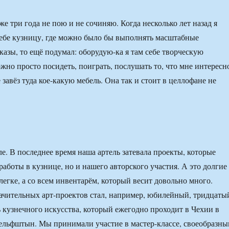
е три года не пою и не сочиняю. Когда несколько лет назад я
ебе кузницу, где можно было бы выполнять масштабные
казы, то ещё подумал: оборудую-ка я там себе творческую
жно просто посидеть, поиграть, послушать то, что мне интересн
завёз туда кое-какую мебель. Она так и стоит в целлофане не
е. В последнее время наша артель затевала проекты, которые
работы в кузнице, но и нашего авторского участия. А это долгие
легке, а со всем инвентарём, который весит довольно много.
ачительных арт-проектов стал, например, юбилейный, тридцаты
ь кузнечного искусства, который ежегодно проходит в Чехии в
ельфштын. Мы принимали участие в мастер-классе, своеобразн