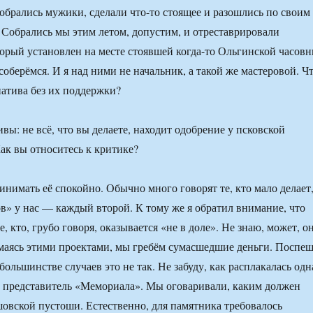
Собрались мужики, сделали что-то стоящее и разошлись по своим
. Собрались мы этим летом, допустим, и отреставрировали
торый установлен на месте стоявшей когда-то Ольгинской часовн
оберёмся. И я над ними не начальник, а такой же мастеровой. Ч
атива без их поддержки?
вы: не всё, что вы делаете, находит одобрение у псковской
ак вы относитесь к критике?
нимать её спокойно. Обычно много говорят те, кто мало делает,
ов» у нас — каждый второй. К тому же я обратил внимание, что
, кто, грубо говоря, оказывается «не в доле». Не знаю, может, о
имаясь этими проектами, мы гребём сумасшедшие деньги. Поспе
 большинстве случаев это не так. Не забуду, как расплакалась одн
 представитель «Мемориала». Мы оговаривали, каким должен
шовской пустоши. Естественно, для памятника требовалось