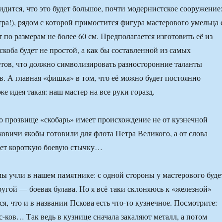
дится, что это будет большое, почти модернистское сооружение
тра!), рядом с которой примостится фигура мастерового умельца 
 по размерам не более 60 см. Предполагается изготовить её из
скоба будет не простой, а как бы составленной из самых
ов, что должно символизировать разносторонние таланты
в. А главная «фишка» в том, что её можно будет постоянно
е идея такая: наш мастер на все руки горазд.
о прозвище «скобарь» имеет происхождение не от кузнечной
ковичи якобы готовили для флота Петра Великого, а от слова
ает короткую боевую стычку…
ы учли в нашем памятнике: с одной стороны у мастерового буде
другой — боевая булава. Но я всё-таки склоняюсь к «железной»
я, что и в названии Пскова есть что-то кузнечное. Посмотрите:
пс-ков… Так ведь в кузнице сначала закаляют металл, а потом