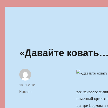
Ильменский фестиваль автор
«Давайте ковать
Автор
Опубликовано
18.01.2012
Рубрики
Новости
все наиболее знач
памятный крест же
центре Порхова и 