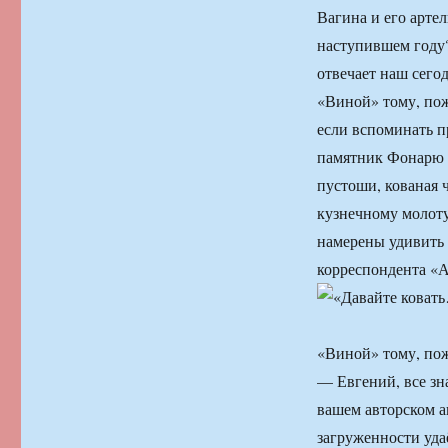
Вагина и его арте
наступившем году?
отвечает наш сего
«Виной» тому, пож
если вспоминать п
памятник Фонарю 
пустоши, кованая 
кузнечному молоту
намерены удивить 
корреспондента «А
«Виной» тому, по
— Евгений, все зна
вашем авторском а
загруженности уда