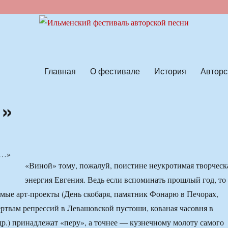
ской песни
Главная
О фестивале
История
Авторс
…»
«Виной» тому, пожалуй, поистине неукротимая творческ
энергия Евгения. Ведь если вспоминать прошлый год, то
имые арт-проекты (День скобаря, памятник Фонарю в Печорах,
ртвам репрессий в Левашовской пустоши, кованая часовня в
др.) принадлежат «перу», а точнее — кузнечному молоту самого