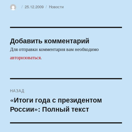
Автор
Опубликовано
Рубрики
25.12.2009
Новости
Добавить комментарий
Для отправки комментария вам необходимо
авторизоваться
.
Навигация
НАЗАД
по
«Итоги года с президентом
Предыдущая
России»: Полный текст
запись:
записям