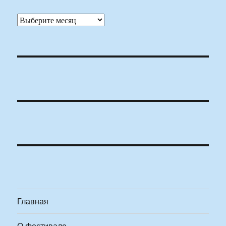
Архивы
Главная
О фестивале