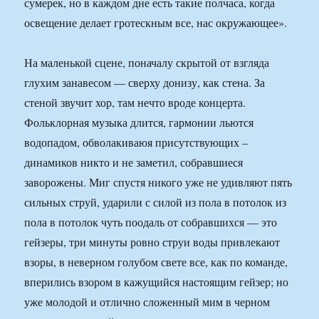
сумерек, но в каждом дне есть такие полчаса, когда
освещение делает гротескным все, нас окружающее».
На маленькой сцене, поначалу скрытой от взгляда
глухим занавесом — сверху донизу, как стена. За
стеной звучит хор, там нечто вроде концерта.
Фольклорная музыка длится, гармонии льются
водопадом, обволакиваюя присутствующих –
динамиков никто и не заметил, собравшиеся
заворожены. Миг спустя никого уже не удивляют пять
сильных струй, ударили с силой из пола в потолок из
пола в потолок чуть поодаль от собравшихся — это
гейзеры, три минуты ровно струи воды привлекают
взоры, в неверном голубом свете все, как по команде,
вперились взором в кажущийся настоящим гейзер; но
уже молодой и отлично сложенный мим в черном