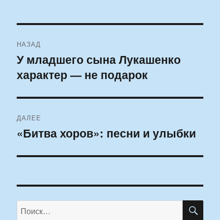
Навигация
НАЗАД
по
У младшего сына Лукашенко
Предыдущая
характер — не подарок
запись:
записям
ДАЛЕЕ
«Битва хоров»: песни и улыбки
Следующая
запись:
ПО
Искать: