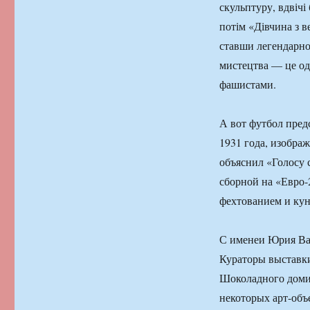
скульптуру, вдвічі
потім «Дівчина з 
ставши легендарною
мистецтва — це одн
фашистами.
А вот футбол пред
1931 года, изобра
объяснил «Голосу 
сборной на «Евро-
фехтованием и кун
С именеи Юрия Вак
Кураторы выставк
Шоколадного домик
некоторых арт-объ