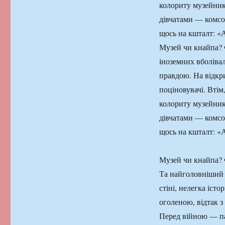
колориту музейник
дівчатами — комсо
щось на кшталт: «
Музей чи кнайпа? 
іноземних вболіва
правдою. На відкри
поціновувачі. Втім
колориту музейник
дівчатами — комсо
щось на кшталт: «
Музей чи кнайпа? 
Та найголовніший 
стіні, нелегка іст
оголеною, відтак з
Перед війною — па