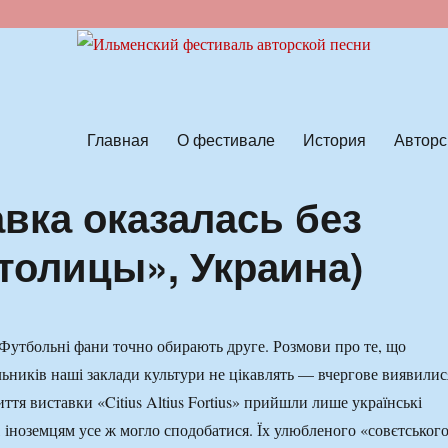
ской песни
Главная
О фестивале
История
Авторс
вка оказалась без
толицы», Украина)
Футбольні фани точно обирають друге. Розмови про те, що
льників наші заклади культури не цікавлять — вчергове виявилис
ття виставки «Citius Altius Fortius» прийшли лише українські
, іноземцям усе ж могло сподобатися. Їх улюбленого «совєтськог