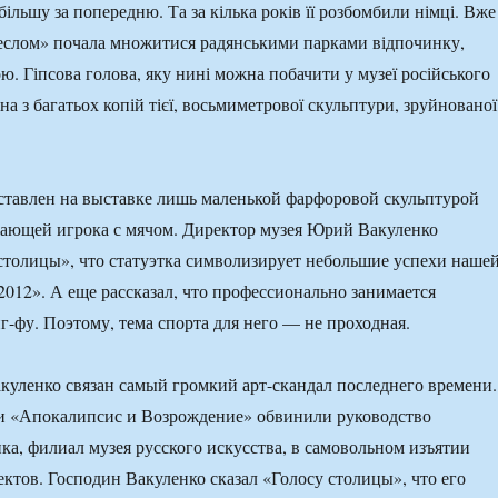
 більшу за попередню. Та за кілька років її розбомбили німці. Вже
веслом» почала множитися радянськими парками відпочинку,
. Гіпсова голова, яку нині можна побачити у музеї російського
а з багатьох копій тієї, восьмиметрової скульптури, зруйнованої
ставлен на выставке лишь маленькой фарфоровой скульптурой
жающей игрока с мячом. Директор музея Юрий Вакуленко
столицы», что статуэтка символизирует небольшие успехи наше
2012». А еще рассказал, что профессионально занимается
г-фу. Поэтому, тема спорта для него — не проходная.
уленко связан самый громкий арт-скандал последнего времени.
и «Апокалипсис и Возрождение» обвинили руководство
а, филиал музея русского искусства, в самовольном изъятии
ектов. Господин Вакуленко сказал «Голосу столицы», что его