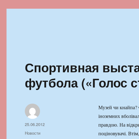
Ильменский фестиваль автор
Спортивная выста
футбола («Голос с
Музей чи кнайпа? 
іноземних вболіва
Автор
Опубликовано
25.06.2012
правдою. На відкри
Рубрики
Новости
поціновувачі. Втім