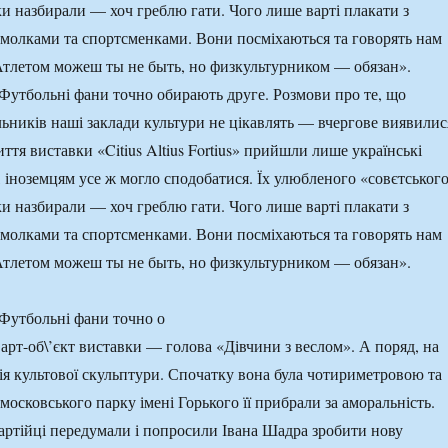
и назбирали — хоч греблю гати. Чого лише варті плакати з
молками та спортсменками. Вони посміхаються та говорять нам
Атлетом можеш ты не быть, но физкультурником — обязан».
Футбольні фани точно обирають друге. Розмови про те, що
льників наші заклади культури не цікавлять — вчергове виявилис
ття виставки «Citius Altius Fortius» прийшли лише українські
, іноземцям усе ж могло сподобатися. Їх улюбленого «совєтськог
и назбирали — хоч греблю гати. Чого лише варті плакати з
молками та спортсменками. Вони посміхаються та говорять нам
Атлетом можеш ты не быть, но физкультурником — обязан».
Футбольні фани точно о
арт-об\’єкт виставки — голова «Дівчини з веслом». А поряд, на
орія культової скульптури. Спочатку вона була чотириметровою та
 московського парку імені Горького її прибрали за аморальність.
ртійці передумали і попросили Івана Шадра зробити нову