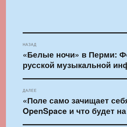
Навигация
НАЗАД
по
«Белые ночи» в Перми: Фо
Предыдущая
запись:
записям
русской музыкальной ин
ДАЛЕЕ
«Поле само зачищает себ
Следующая
запись:
OpenSpace и что будет на