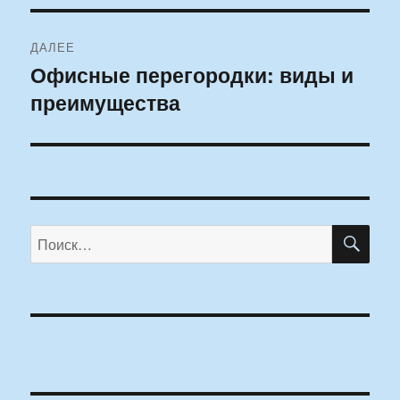
ДАЛЕЕ
Офисные перегородки: виды и
Следующая
преимущества
запись:
ПО
Искать: