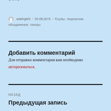
Автор
Опубликовано
Рубрики
wdefrgbfd
03.08.2015
Клубы, творческие
объединения, театры
Добавить комментарий
Для отправки комментария вам необходимо
авторизоваться
.
Навигация
НАЗАД
по
Предыдущая запись
Предыдущая
запись:
записям