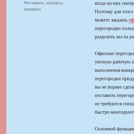
Рубрики
Фестивали, конкурсы,
когда на них смотр
концерты
Поэтому для этог
можете заказать
оф
перегородки поль
разделить зал на р
Офисные перегоро
уютную рабочую а
выполнения конкр
перегородки приду
вы не вправе сдел
поставить перегор
не требуются спец
быстро монтируютс
Основной функцией