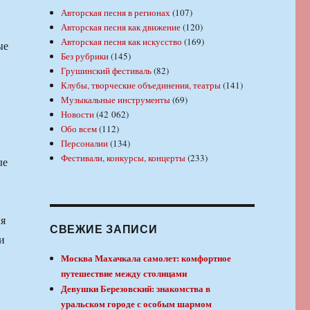
Авторская песня в регионах
(107)
Авторская песня как движение
(120)
Авторская песня как искусство
(169)
ые
Без рубрики
(145)
Грушинский фестиваль
(82)
Клубы, творческие объединения, театры
(141)
Музыкальные инструменты
(69)
Новости
(42 062)
Обо всем
(112)
Персоналии
(134)
Фестивали, конкурсы, концерты
(233)
ые
ия
СВЕЖИЕ ЗАПИСИ
и
Москва Махачкала самолет: комфортное
путешествие между столицами
Девушки Березовский: знакомства в
уральском городе с особым шармом