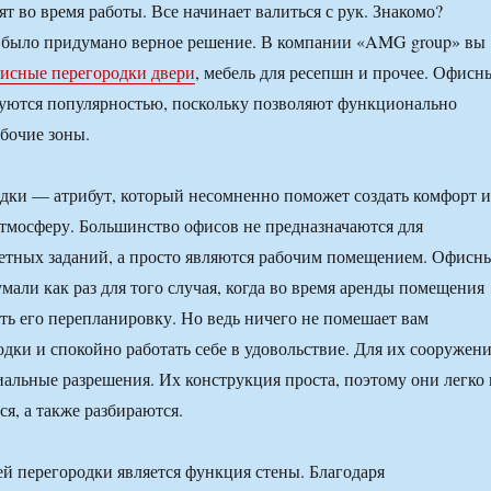
ят во время работы. Все начинает валиться с рук. Знакомо?
о было придумано верное решение. В компании «AMG group» вы
исные перегородки двери
, мебель для ресепшн и прочее. Офисн
зуются популярностью, поскольку позволяют функционально
абочие зоны.
дки — атрибут, который несомненно поможет создать комфорт и
тмосферу. Большинство офисов не предназначаются для
етных заданий, а просто являются рабочим помещением. Офисн
мали как раз для того случая, когда во время аренды помещения
ать его перепланировку. Но ведь ничего не помешает вам
одки и спокойно работать себе в удовольствие. Для их сооружен
иальные разрешения. Их конструкция проста, поэтому они легко 
я, а также разбираются.
 перегородки является функция стены. Благодаря